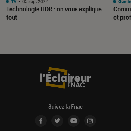
TV
•
05 sep. 2022
Gami
Technologie HDR : on vous explique
Commen
tout
et pro
Suivez la Fnac