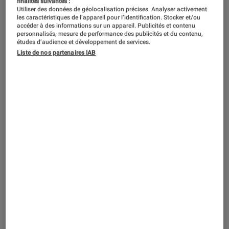
finalités suivantes :
Utiliser des données de géolocalisation précises. Analyser activement
les caractéristiques de l’appareil pour l’identification. Stocker et/ou
Cela faisait un moment que nous
accéder à des informations sur un appareil. Publicités et contenu
n’avions pas testé de pico-projecteurs
personnalisés, mesure de performance des publicités et du contenu,
études d’audience et développement de services.
(ou vidéoprojecteurs portables). Cette
Liste de nos partenaires IAB
gamme de projecteurs,
particulièrement compacts et au prix
abordable, rencontre notamment le
succès auprès d’une clientèle
professionnelle pour des
présentations, ou de particuliers qui
disposent d’un espace limité.
Découvrons sans plus tarder le Philips
PicoPix 3414.
Pour lire la vidéo l’activation des cookies
publicitaires est nécessaire.