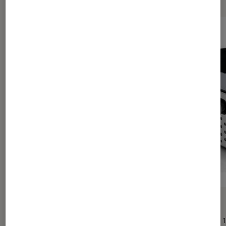
SÉLECTION
ACTU
TV
•
19 sep. 2022
TV
•