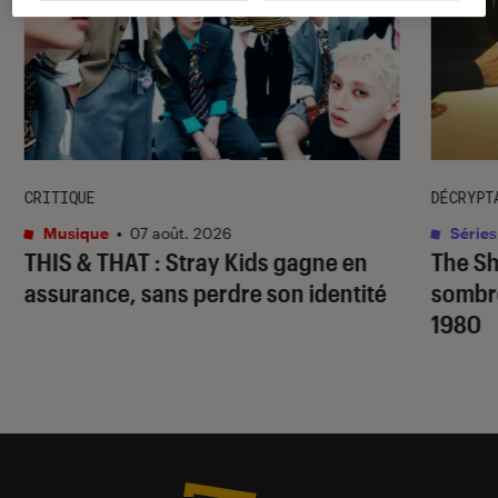
l'Éclaireur fnac">
CRITIQUE
DÉCRYPT
Musique
•
07 août. 2026
Séries
THIS & THAT
: Stray Kids gagne en
The S
assurance, sans perdre son identité
sombr
1980