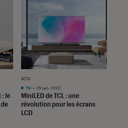
ACTU
TV
•
29 jan. 2020
: le
MiniLED de TCL : une
 de
révolution pour les écrans
LCD