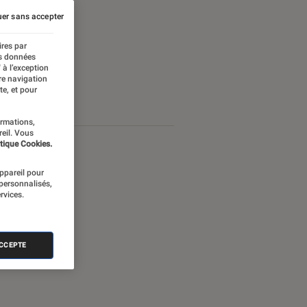
er sans accepter
ires par
es données
 à l’exception
re navigation
te, et pour
ormations,
reil. Vous
tique Cookies.
appareil pour
 personnalisés,
rvices.
ACCEPTE