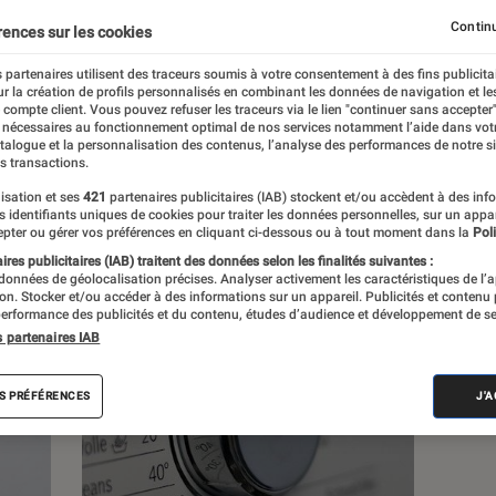
Continu
rences sur les cookies
 partenaires utilisent des traceurs soumis à votre consentement à des fins publicita
r la création de profils personnalisés en combinant les données de navigation et l
s
e compte client. Vous pouvez refuser les traceurs via le lien "continuer sans accepter"
 nécessaires au fonctionnement optimal de nos services notamment l’aide dans vot
atalogue et la personnalisation des contenus, l’analyse des performances de notre si
s transactions.
 guides
Tests
isation et ses
421
partenaires publicitaires (IAB) stockent et/ou accèdent à des inf
es identifiants uniques de cookies pour traiter les données personnelles, sur un appa
pter ou gérer vos préférences en cliquant ci-dessous ou à tout moment dans la
Poli
res publicitaires (IAB) traitent des données selon les finalités suivantes :
 données de géolocalisation précises. Analyser activement les caractéristiques de l’
tion. Stocker et/ou accéder à des informations sur un appareil. Publicités et contenu
erformance des publicités et du contenu, études d’audience et développement de se
s partenaires IAB
S PRÉFÉRENCES
J'