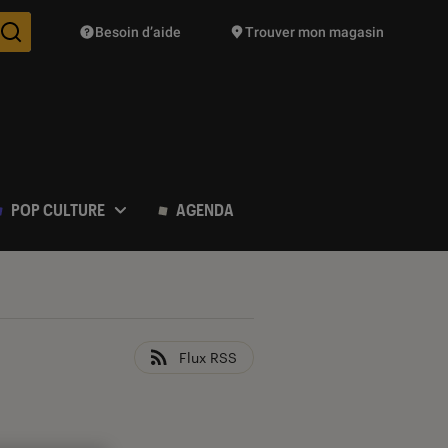
Besoin d’aide
Trouver mon magasin
Des suggestions de produits vont vous être proposées pendant vo
POP CULTURE
AGENDA
Flux RSS