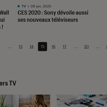
TV
•
09 jan. 2020
Wall
CES 2020 : Sony dévoile aussi
qui
ses nouveaux téléviseurs
 !
...
13
14
15
16
17
...
20
...
ers TV