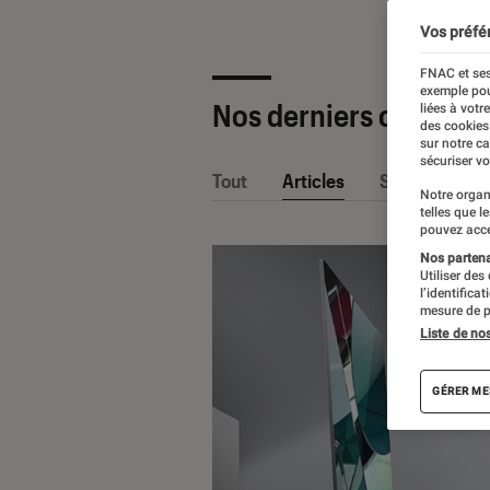
Vos préfé
FNAC et ses
exemple pou
Nos derniers contenu
liées à votr
des cookies
sur notre c
sécuriser vo
Tout
Articles
Sélections et
Notre organ
telles que l
pouvez acce
Nos partenai
Utiliser des
l’identifica
mesure de p
Liste de no
GÉRER ME