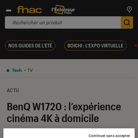
Trouv
De
NOS GUIDES DE L'ÉTÉ
BOICHI : L'EXPO VIRTUELLE
Tech
TV
ACTU
BenQ W1720 : l’expérience
cinéma 4K à domicile
06 juin 2019
・
Par
Yasmina
Continuer sans accepter