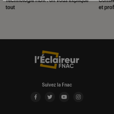
tout
et pro
Suivez la Fnac