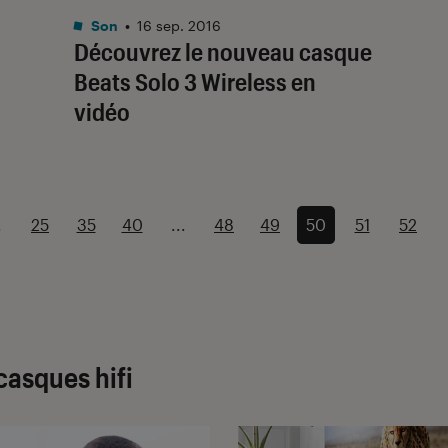
Son
•
16 sep. 2016
Découvrez le nouveau casque
Beats Solo 3 Wireless en
vidéo
.
25
35
40
...
48
49
50
51
52
casques hifi