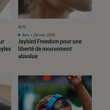
ACTU
Son
•
04 nov. 2016
ur
Jaybird Freedom pour une
nyles
liberté de mouvement
absolue