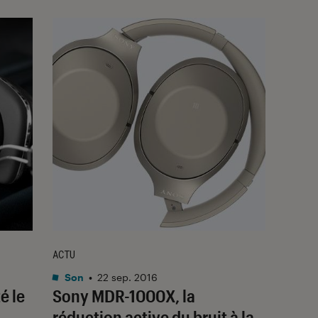
ACTU
Son
•
22 sep. 2016
é le
Sony MDR-1000X, la
réduction active du bruit à la