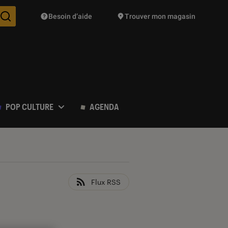
Besoin d’aide
Trouver mon magasin
Des suggestions de produits vont vous être proposées pendant vo
POP CULTURE
AGENDA
Flux RSS