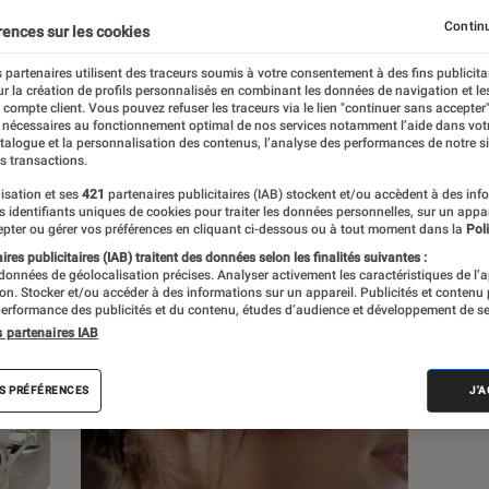
Continu
rences sur les cookies
 partenaires utilisent des traceurs soumis à votre consentement à des fins publicita
r la création de profils personnalisés en combinant les données de navigation et l
s
e compte client. Vous pouvez refuser les traceurs via le lien "continuer sans accepter"
 nécessaires au fonctionnement optimal de nos services notamment l’aide dans vot
atalogue et la personnalisation des contenus, l’analyse des performances de notre si
s transactions.
 guides
Tests
isation et ses
421
partenaires publicitaires (IAB) stockent et/ou accèdent à des inf
es identifiants uniques de cookies pour traiter les données personnelles, sur un appa
pter ou gérer vos préférences en cliquant ci-dessous ou à tout moment dans la
Poli
res publicitaires (IAB) traitent des données selon les finalités suivantes :
 données de géolocalisation précises. Analyser activement les caractéristiques de l’
tion. Stocker et/ou accéder à des informations sur un appareil. Publicités et contenu
erformance des publicités et du contenu, études d’audience et développement de se
s partenaires IAB
S PRÉFÉRENCES
J'