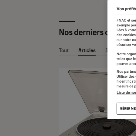
Vos préfé
FNAC et ses
exemple pou
Nos derniers contenu
liées à votr
des cookies
sur notre c
sécuriser vo
Tout
Articles
Sélections et
Notre organ
telles que l
pouvez acce
Nos partenai
Utiliser des
l’identifica
mesure de p
Liste de no
GÉRER ME