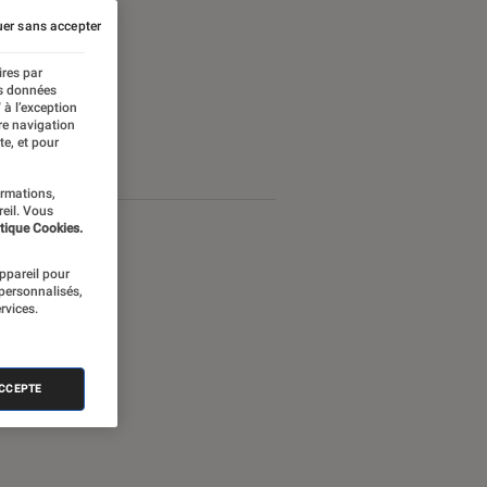
er sans accepter
ires par
es données
 à l’exception
re navigation
te, et pour
ormations,
reil. Vous
tique Cookies.
appareil pour
 personnalisés,
rvices.
ACCEPTE