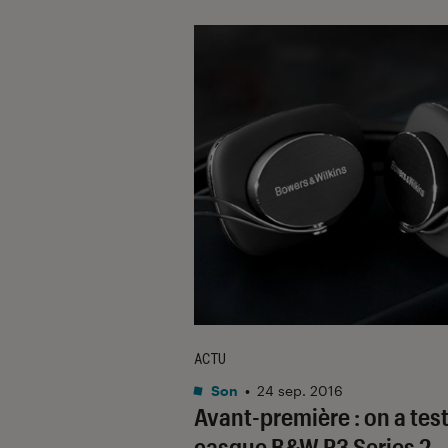
ACTU
Son
•
24 sep. 2016
Avant-première : on a test
casque B&W P3 Series 2