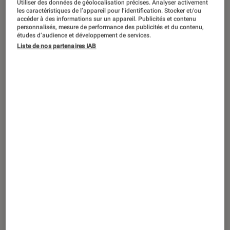
Utiliser des données de géolocalisation précises. Analyser activement
les caractéristiques de l’appareil pour l’identification. Stocker et/ou
accéder à des informations sur un appareil. Publicités et contenu
personnalisés, mesure de performance des publicités et du contenu,
études d’audience et développement de services.
Liste de nos partenaires IAB
SÉLECTION
Son
•
03 mar. 2022
Mirage MX 5.1 Home Theater System :
j’hallucine !