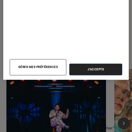
statique
À la une de
VOIR TOUT
l'Éclaireur FNAC
GÉRER MES PRÉFÉRENCES
J'ACCEPTE
l'Éclaireur fnac">