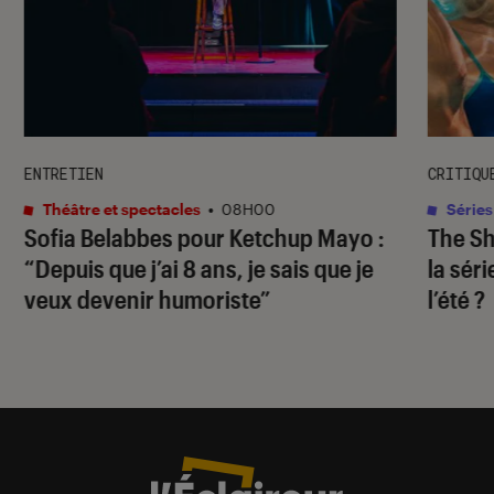
ENTRETIEN
CRITIQU
Théâtre et spectacles
•
08H00
Séries
Sofia Belabbes pour
Ketchup Mayo
:
The S
“Depuis que j’ai 8 ans, je sais que je
la sér
veux devenir humoriste”
l’été ?