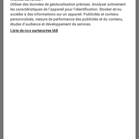
Utiliser des données de géolocalisation précises. Analyser activement
les caractéristiques de l’appareil pour l’identification. Stocker et/ou
accéder à des informations sur un appareil. Publicités et contenu
personnalisés, mesure de performance des publicités et du contenu,
études d’audience et développement de services.
Liste de nos partenaires IAB
ACTU
Photo et vidéo
•
13 sep. 2019
Canon EOS 90D, armé pour la bataille
des reflex