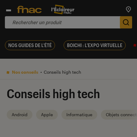
Trouv
De
NOS GUIDES DE L'ÉTÉ
BOICHI : L'EXPO VIRTUELLE
Nos conseils
Conseils high tech
Conseils high tech
Android
Apple
Informatique
Objets connect