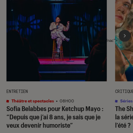
l'Éclaireur fnac">
ENTRETIEN
CRITIQU
Théâtre et spectacles
•
08H00
Séries
Sofia Belabbes pour
Ketchup Mayo
:
The S
“Depuis que j’ai 8 ans, je sais que je
la sér
veux devenir humoriste”
l’été ?