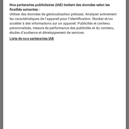
Nos partenaires publicitaires (IAB) traitent des données selon les
finalités suivantes :
Dans l’univers ultra concurrentiel des
Utiliser des données de géolocalisation précises. Analyser activement
les caractéristiques de l’appareil pour l’identification. Stocker et/ou
smartphones, la marque chinoise
accéder à des informations sur un appareil. Publicités et contenu
Blackview coche deux cases très
personnalisés, mesure de performance des publicités et du contenu,
études d’audience et développement de services.
spécifiques qui forment sa niche :
Liste de nos partenaires IAB
« rugged outdoor » et « low cost « .
Ses modèles se positionnent en effet
comme des smartphones tout terrain
à des prix d’entrée de gamme.
Un segment clair et identifié
Les Indestructibles, c’est cette famille de super-
héros à la sauce Disney Pixar à qui rien ne
résiste. Et si l’on faisait leur portrait chinois, à