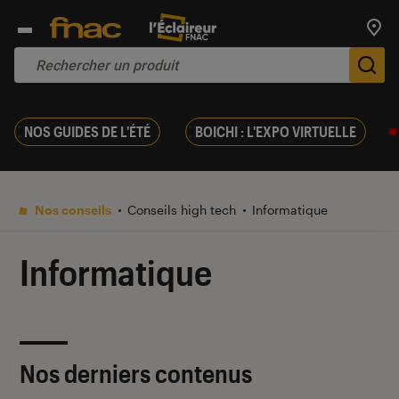
Trouv
De
NOS GUIDES DE L'ÉTÉ
BOICHI : L'EXPO VIRTUELLE
Nos conseils
Conseils high tech
Informatique
Informatique
Nos derniers contenus