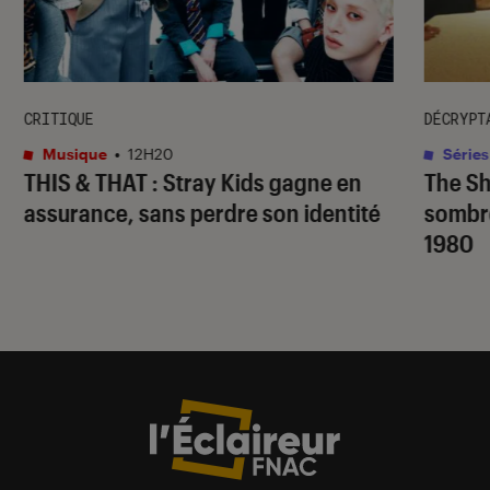
CRITIQUE
DÉCRYPT
Musique
•
12H20
Séries
THIS & THAT
: Stray Kids gagne en
The S
assurance, sans perdre son identité
sombr
1980