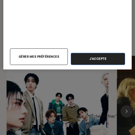
À la une de
VOIR TOUT
l'Éclaireur FNAC
GÉRER MES PRÉFÉRENCES
J'ACCEPTE
l'Éclaireur fnac">