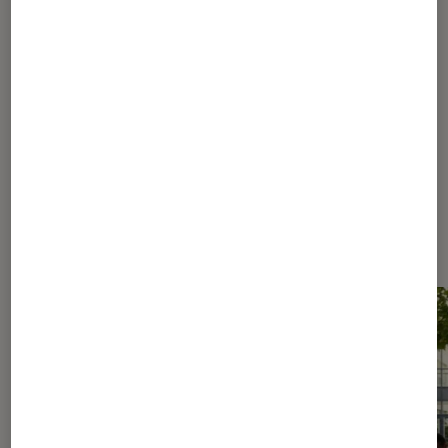
1
...
60
110
...
217
218
219
220
221
...
250
270
...
294
Les plus lus dans Conseils des
libraires