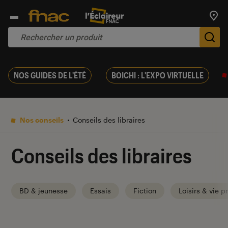
Trouv
De
NOS GUIDES DE L'ÉTÉ
BOICHI : L'EXPO VIRTUELLE
Nos conseils
Conseils des libraires
Conseils des libraires
BD & jeunesse
Essais
Fiction
Loisirs & vie p