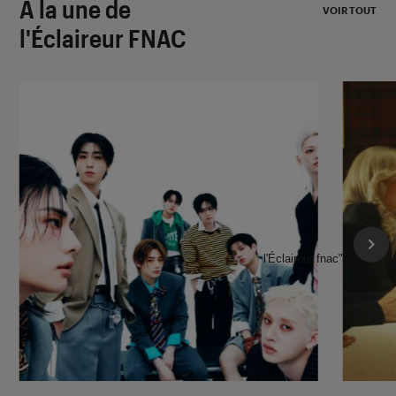
À la une de
VOIR TOUT
l'Éclaireur FNAC
l'Éclaireur fnac">