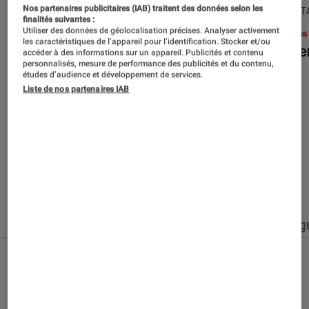
Nos partenaires publicitaires (IAB) traitent des données selon les
SÉLECTION
DÉCRYPT
finalités suivantes :
Utiliser des données de géolocalisation précises. Analyser activement
Livres / BD
•
15 juin 2026
Livres
les caractéristiques de l’appareil pour l’identification. Stocker et/ou
Les best-sellers à lire cet été
Le sil
accéder à des informations sur un appareil. Publicités et contenu
personnalisés, mesure de performance des publicités et du contenu,
études d’audience et développement de services.
Liste de nos partenaires IAB
Nos derniers contenus
Tout
Articles
Événéments
Sélections et g