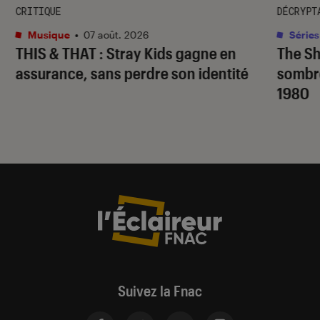
CRITIQUE
DÉCRYPT
Musique
•
07 août. 2026
Séries
THIS & THAT
: Stray Kids gagne en
The S
assurance, sans perdre son identité
sombr
1980
Suivez la Fnac