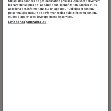
Utiliser des données de géolocalisation précises. Analyser activement
les caractéristiques de l’appareil pour l’identification. Stocker et/ou
accéder à des informations sur un appareil. Publicités et contenu
personnalisés, mesure de performance des publicités et du contenu,
études d’audience et développement de services.
ARTICLE
Liste de nos partenaires IAB
Livres / BD
•
01 mar. 2021
Hamish Macbeth dans Qui prend la
mouche : un vrai polar