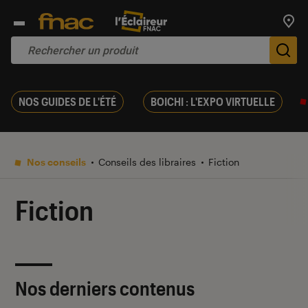
Trouv
De
NOS GUIDES DE L'ÉTÉ
BOICHI : L'EXPO VIRTUELLE
Nos conseils
Conseils des libraires
Fiction
Fiction
Nos derniers contenus