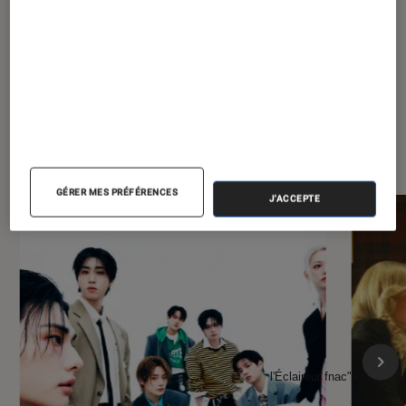
À la une de
VOIR TOUT
l'Éclaireur FNAC
GÉRER MES PRÉFÉRENCES
J'ACCEPTE
l'Éclaireur fnac">