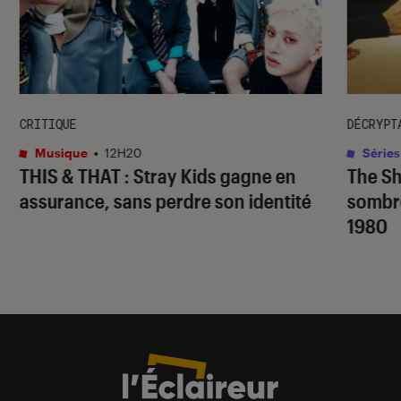
CRITIQUE
DÉCRYPT
Musique
•
12H20
Séries
THIS & THAT
: Stray Kids gagne en
The S
assurance, sans perdre son identité
sombr
1980