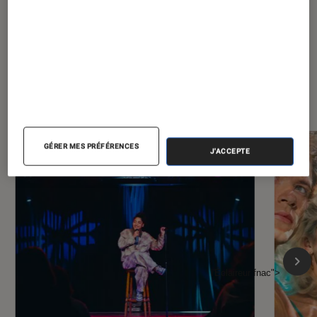
À la une de
VOIR TOUT
l'Éclaireur FNAC
GÉRER MES PRÉFÉRENCES
J'ACCEPTE
l'Éclaireur fnac">