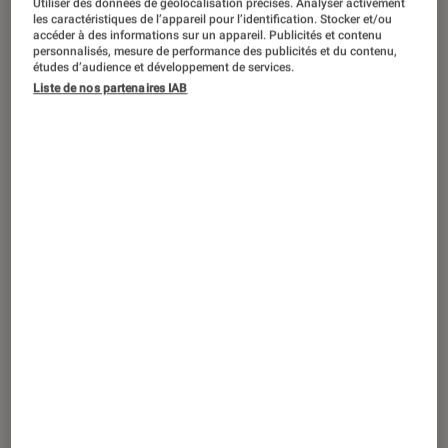
Utiliser des données de géolocalisation précises. Analyser activement
les caractéristiques de l’appareil pour l’identification. Stocker et/ou
accéder à des informations sur un appareil. Publicités et contenu
personnalisés, mesure de performance des publicités et du contenu,
études d’audience et développement de services.
VIDÉO
Liste de nos partenaires IAB
Musique
•
08 juin 2022
La pépite musicale du mois de juin :
Some Nights I Dream Of Doors
d’Obongjayar