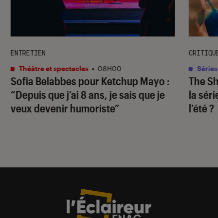
ENTRETIEN
CRITIQU
Théâtre et spectacles
•
08H00
Séries
Sofia Belabbes pour
Ketchup Mayo
:
The S
“Depuis que j’ai 8 ans, je sais que je
la sér
veux devenir humoriste”
l’été ?