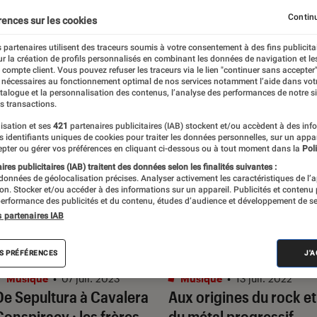
Continu
rences sur les cookies
 partenaires utilisent des traceurs soumis à votre consentement à des fins publicita
r la création de profils personnalisés en combinant les données de navigation et l
e compte client. Vous pouvez refuser les traceurs via le lien "continuer sans accepter"
 nécessaires au fonctionnement optimal de nos services notamment l’aide dans vot
atalogue et la personnalisation des contenus, l’analyse des performances de notre si
s transactions.
isation et ses
421
partenaires publicitaires (IAB) stockent et/ou accèdent à des inf
es identifiants uniques de cookies pour traiter les données personnelles, sur un appa
pter ou gérer vos préférences en cliquant ci-dessous ou à tout moment dans la
Poli
res publicitaires (IAB) traitent des données selon les finalités suivantes :
 données de géolocalisation précises. Analyser activement les caractéristiques de l’
tion. Stocker et/ou accéder à des informations sur un appareil. Publicités et contenu
erformance des publicités et du contenu, études d’audience et développement de se
s partenaires IAB
ÉLECTION
DÉCRYPTAGE
S PRÉFÉRENCES
J'
Musique
•
07 juil. 2023
Musique
•
13 juil. 2022
De Sepultura à Cavalera
Aux origines du rock et
Conspiracy : les frères
du métal progressif