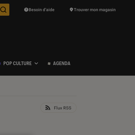
Besoin d’aide
Trouver mon magasin
Des suggestions de produits vont vous être proposées pendant vo
POP CULTURE
AGENDA
Flux RSS