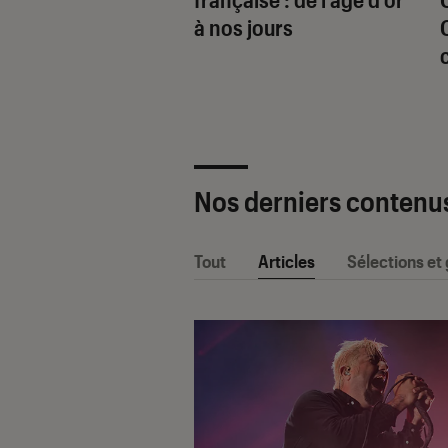
e hard rock/metal ?
à nos jours
Nos derniers contenu
Tout
Articles
Sélections et