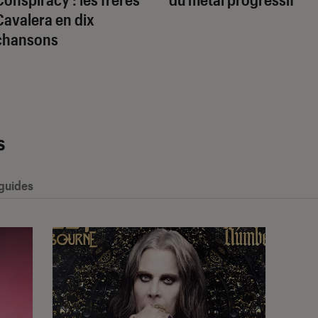
Cavalera en dix
chansons
s
 guides