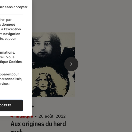
er sans accepter
ires par
es données
 à l’exception
re navigation
te, et pour
ormations,
reil. Vous
tique Cookies.
appareil pour
 personnalisés,
rvices.
DÉCRYPTAGE
DÉCRYPTAGE
ACCEPTE
Musique
•
26 août. 2022
Musique
•
13 juil. 20
Aux origines du hard
Que faire écouter 
rock
quelqu’un qui n’a