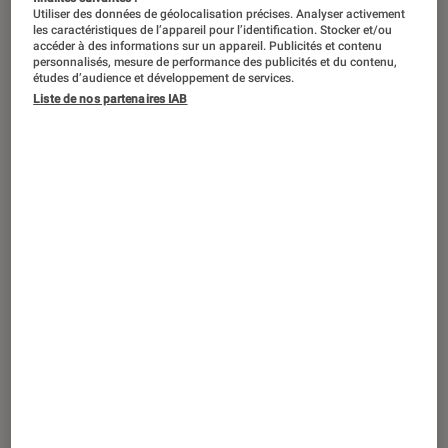
ACTU
Utiliser des données de géolocalisation précises. Analyser activement
les caractéristiques de l’appareil pour l’identification. Stocker et/ou
Smartphones Android
•
04 mar. 2025
accéder à des informations sur un appareil. Publicités et contenu
MWC 2025 : cette marque inconnue en
personnalisés, mesure de performance des publicités et du contenu,
études d’audience et développement de services.
Europe présente le smartphone le plus
Liste de nos partenaires IAB
fin du monde