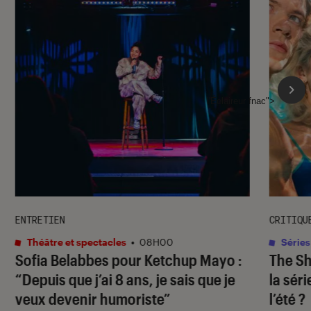
l'Éclaireur fnac">
ENTRETIEN
CRITIQU
Théâtre et spectacles
•
08H00
Séries
Sofia Belabbes pour
Ketchup Mayo
:
The S
“Depuis que j’ai 8 ans, je sais que je
la sér
veux devenir humoriste”
l’été ?