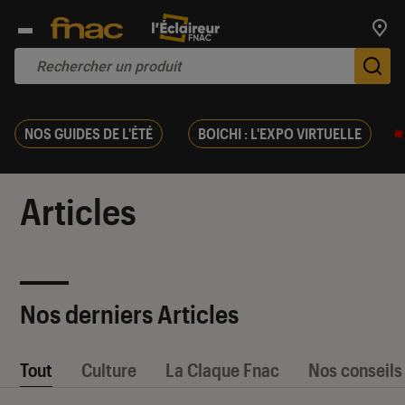
Trouv
De
NOS GUIDES DE L'ÉTÉ
BOICHI : L'EXPO VIRTUELLE
Articles
Nos derniers Articles
Tout
Culture
La Claque Fnac
Nos conseils