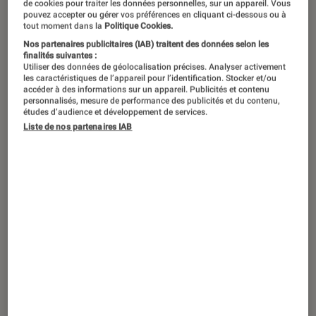
Magazine Littéraire, partage ses
de cookies pour traiter les données personnelles, sur un appareil. Vous
pouvez accepter ou gérer vos préférences en cliquant ci-dessous ou à
conseils de lecture. En septembre, il
tout moment dans la
Politique Cookies.
sera question de sculpture et de
Nos partenaires publicitaires (IAB) traitent des données selon les
finalités suivantes :
littérature autour du Prix du roman
Utiliser des données de géolocalisation précises. Analyser activement
les caractéristiques de l’appareil pour l’identification. Stocker et/ou
Fnac 2023, Veiller sur elle de Jean-
accéder à des informations sur un appareil. Publicités et contenu
personnalisés, mesure de performance des publicités et du contenu,
Baptiste Andrea.
études d’audience et développement de services.
Liste de nos partenaires IAB
Sculpture et littérature
Un romancier en pleine écriture de son roman
ne serait-il pas un petit peu comme un
sculpteur qui peaufinerait sa statue ?
Hypothèse à partir de
Veiller sur elle
de
Jean-
Baptiste Andrea
, Prix du roman Fnac 2023.
Bon, c’est un peu une tarte à la crème, je vous