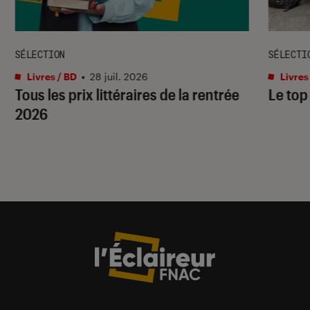
SÉLECTION
SÉLECTI
Livres / BD
•
28 juil. 2026
Livres
Tous les prix littéraires de la rentrée
Le top
2026