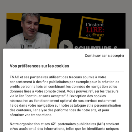
Continuer sans accepter
Vos préférences sur les cookies
00:00
/
03:13
FNAC et ses partenaires utilisent des traceurs soumis à votre
consentement à des fins publicitaires par exemple pour la création de
profils personnalisés en combinant les données de navigation et les
données liées à votre compte client. Vous pouvez refuser les traceurs
via le lien "continuer sans accepter" à l’exception des cookies
L’Instant Lire à la Fnac : le rendez-vous
nécessaires au fonctionnement optimal de nos services notamment
l’aide dans votre navigation sur notre catalogue et la personnalisation
de toutes les littératures à ne pas
des contenus, l’analyse des performances de notre site, et pour
sécuriser vos transactions.
manquer. Baptiste Liger, directeur de
la rédaction du magazine Lire Le
Notre organisation et ses
421
partenaires publicitaires (IAB) stockent
et/ou accèdent à des informations, telles que les identifiants uniques