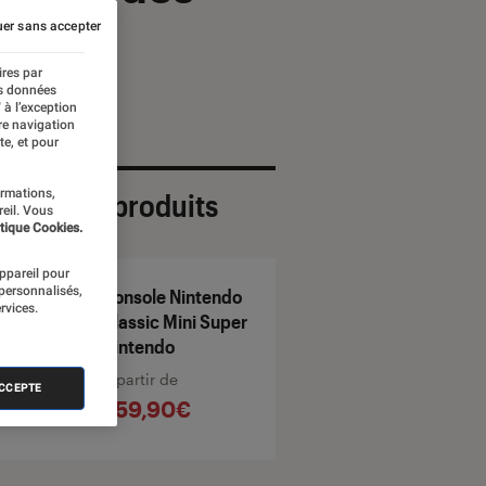
er sans accepter
ires par
es données
 à l’exception
re navigation
te, et pour
ormations,
ection de produits
reil. Vous
tique Cookies.
appareil pour
 personnalisés,
Console Nintendo
rvices.
Classic Mini Super
Nintendo
À partir de
ACCEPTE
259,90€