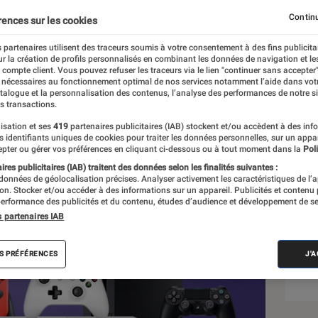
Continu
rences sur les cookies
 partenaires utilisent des traceurs soumis à votre consentement à des fins publicita
r la création de profils personnalisés en combinant les données de navigation et l
e compte client. Vous pouvez refuser les traceurs via le lien "continuer sans accepter"
 nécessaires au fonctionnement optimal de nos services notamment l’aide dans vot
atalogue et la personnalisation des contenus, l’analyse des performances de notre si
s transactions.
isation et ses
419
partenaires publicitaires (IAB) stockent et/ou accèdent à des inf
Sél
es identifiants uniques de cookies pour traiter les données personnelles, sur un appa
pter ou gérer vos préférences en cliquant ci-dessous ou à tout moment dans la
Poli
res publicitaires (IAB) traitent des données selon les finalités suivantes :
 données de géolocalisation précises. Analyser activement les caractéristiques de l’
tion. Stocker et/ou accéder à des informations sur un appareil. Publicités et contenu
erformance des publicités et du contenu, études d’audience et développement de se
s partenaires IAB
S PRÉFÉRENCES
J'