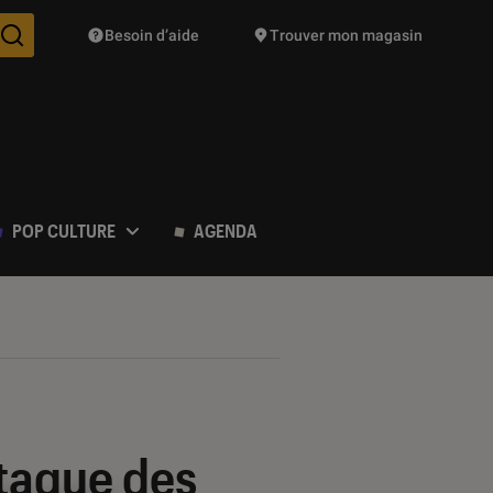
Besoin d’aide
Trouver mon magasin
Des suggestions de produits vont vous être proposées pendant vo
POP CULTURE
AGENDA
ttaque des