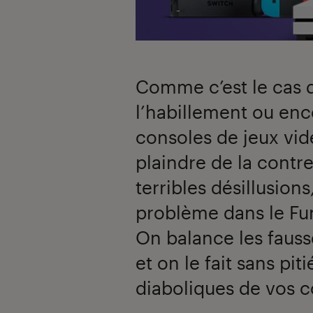
00:00
/
00:35
Comme c’est le cas d
l’habillement ou enco
consoles de jeux vi
plaindre de la contr
terribles désillusion
problème dans le Fun
On balance les faus
et on le fait sans pi
diaboliques de vos c