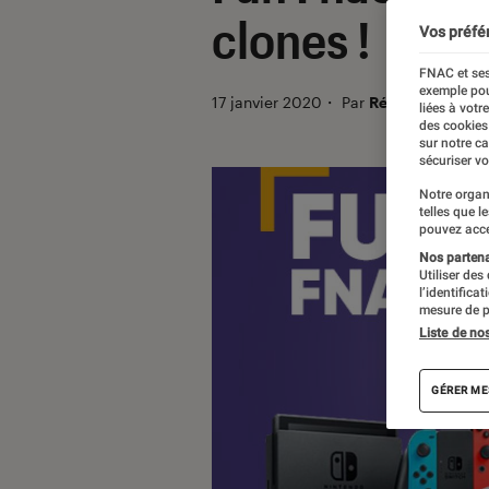
clones !
Vos préfé
FNAC et ses
exemple pou
17 janvier 2020
・
Par
Régis
liées à votr
des cookies
sur notre c
sécuriser vo
Notre organ
telles que l
pouvez acce
Nos partenai
Utiliser des
l’identifica
mesure de p
Liste de no
GÉRER ME