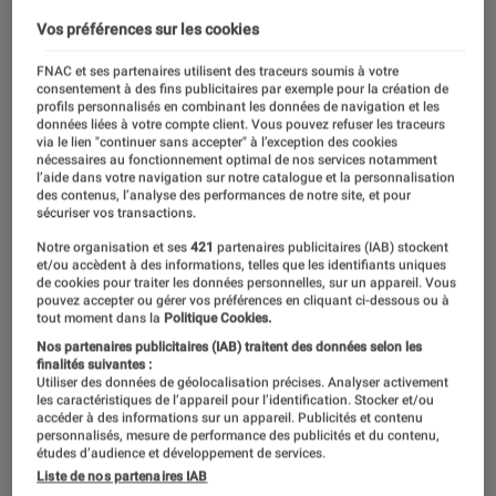
Vos préférences sur les cookies
FNAC et ses partenaires utilisent des traceurs soumis à votre
consentement à des fins publicitaires par exemple pour la création de
profils personnalisés en combinant les données de navigation et les
données liées à votre compte client. Vous pouvez refuser les traceurs
via le lien "continuer sans accepter" à l’exception des cookies
nécessaires au fonctionnement optimal de nos services notamment
l’aide dans votre navigation sur notre catalogue et la personnalisation
des contenus, l’analyse des performances de notre site, et pour
sécuriser vos transactions.
Notre organisation et ses
421
partenaires publicitaires (IAB) stockent
et/ou accèdent à des informations, telles que les identifiants uniques
00:00
/
01:33
de cookies pour traiter les données personnelles, sur un appareil. Vous
pouvez accepter ou gérer vos préférences en cliquant ci-dessous ou à
tout moment dans la
Politique Cookies.
Nos partenaires publicitaires (IAB) traitent des données selon les
Mercredi 24 avril… Un jour qui restera
finalités suivantes :
Utiliser des données de géolocalisation précises. Analyser activement
gravé dans la mémoire des fans de
les caractéristiques de l’appareil pour l’identification. Stocker et/ou
accéder à des informations sur un appareil. Publicités et contenu
Marvel : la sortie d’Avengers: Endgame
personnalisés, mesure de performance des publicités et du contenu,
études d’audience et développement de services.
! La Fnac s’est pliée en quatre pour cet
Liste de nos partenaires IAB