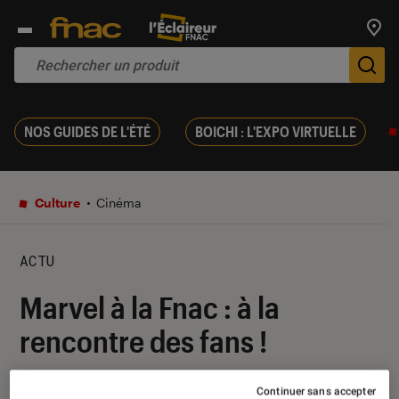
Trouv
De
NOS GUIDES DE L'ÉTÉ
BOICHI : L'EXPO VIRTUELLE
Culture
Cinéma
ACTU
Marvel à la Fnac : à la
rencontre des fans !
26 avril 2019
・
Par
Cassandra
Continuer sans accepter