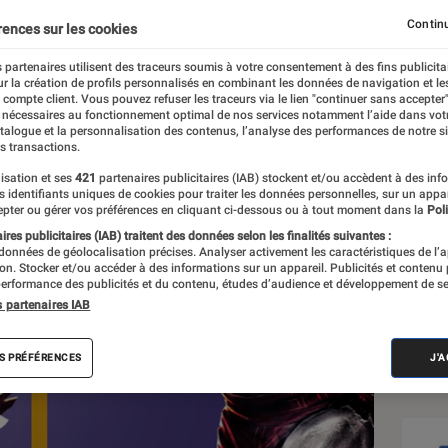
r Kratos
Continu
rences sur les cookies
 partenaires utilisent des traceurs soumis à votre consentement à des fins publicita
r la création de profils personnalisés en combinant les données de navigation et l
e compte client. Vous pouvez refuser les traceurs via le lien "continuer sans accepter"
 nécessaires au fonctionnement optimal de nos services notamment l’aide dans vot
atalogue et la personnalisation des contenus, l’analyse des performances de notre si
s transactions.
isation et ses
421
partenaires publicitaires (IAB) stockent et/ou accèdent à des inf
Sél
es identifiants uniques de cookies pour traiter les données personnelles, sur un appa
pter ou gérer vos préférences en cliquant ci-dessous ou à tout moment dans la
Poli
res publicitaires (IAB) traitent des données selon les finalités suivantes :
 données de géolocalisation précises. Analyser activement les caractéristiques de l’
tion. Stocker et/ou accéder à des informations sur un appareil. Publicités et contenu
erformance des publicités et du contenu, études d’audience et développement de se
s partenaires IAB
S PRÉFÉRENCES
J'