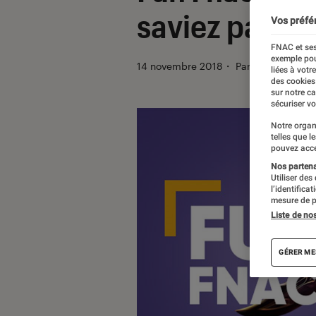
saviez pas su
Vos préfé
FNAC et ses
exemple pou
14 novembre 2018
・
Par
Mehdi N.
liées à votr
des cookies
sur notre c
sécuriser vo
Notre organ
telles que l
pouvez acce
Nos partenai
Utiliser des
l’identifica
mesure de p
Liste de no
GÉRER ME