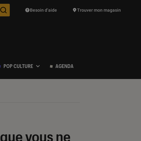
Besoin d’aide
Trouver mon magasin
Des suggestions de produits vont vous être proposées pendant vo
POP CULTURE
AGENDA
 que vous ne