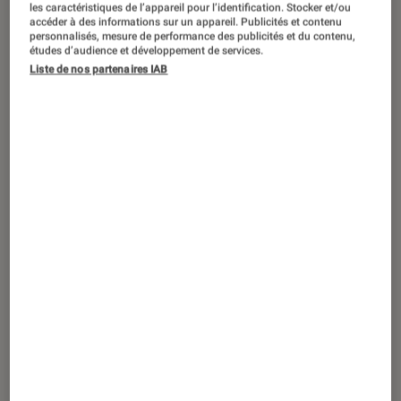
les caractéristiques de l’appareil pour l’identification. Stocker et/ou
maternité où elle doit accoucher.
accéder à des informations sur un appareil. Publicités et contenu
personnalisés, mesure de performance des publicités et du contenu,
L’occasion pour elle de faire un point
études d’audience et développement de services.
Liste de nos partenaires IAB
sur sa jeune vie, en observant à
travers les vitres du véhicule les «
subtiles et invisibles frontières » qui
l’enserrent. Suivons-la, munis avec elle
de ce « visa pour une autre planète ».
« Cet enfant qui grandissait en elle
ne faisait que lui rappeler sa
solitude »
Elle vient d’avoir dix-huit ans. Elle vit avec sa
sœur et sa mère dans un appartement