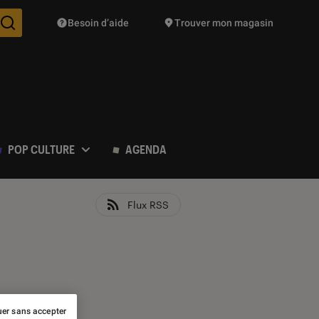
Besoin d’aide
Trouver mon magasin
Des suggestions de produits vont vous être proposées pendant vo
POP CULTURE
AGENDA
Flux RSS
er sans accepter