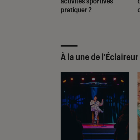
activités sportives
d même content
pratiquer ?
o
u sois venue
À la une de
l'Éclaireu