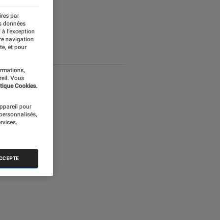
ires par
es données
 à l’exception
re navigation
te, et pour
ormations,
reil. Vous
tique Cookies.
appareil pour
 personnalisés,
rvices.
ACCEPTE