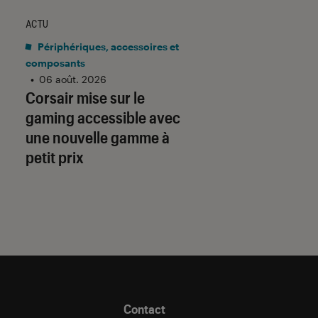
ACTU
ACTU
Périphériques, accessoires et
Application
•
06 aoû
Gmail barre la rou
composants
•
06 août. 2026
adresses tierces :
Corsair mise sur le
qu’il faut savoir p
gaming accessible avec
préparer
une nouvelle gamme à
petit prix
Contact