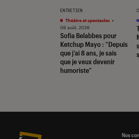
TAGE
ENTRETIEN
C
s
•
06 août. 2026
Théâtre et spectacles
•
hards
révèle la
06 août. 2026
Sofia Belabbes pour
(très) sombre du
Ketchup Mayo
: “Depuis
wood des années
que j’ai 8 ans, je sais
que je veux devenir
humoriste”
Nos co