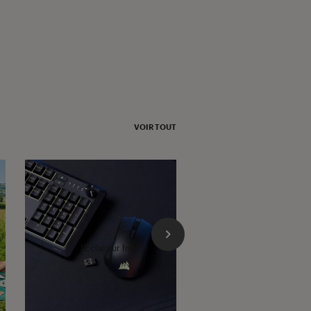
maudit
VOIR TOUT
l'Éclaireur fnac">