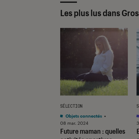
Les plus lus dans Gro
E
SÉLECTION
S
s / BD
•
10 mar. 2015
Objets connectés
•
est pas toi que
08 mar. 2024
3
Future maman : quelles
ndais, mais je suis