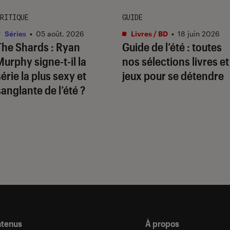
RITIQUE
GUIDE
Séries
•
05 août. 2026
Livres / BD
•
18 juin 2026
The Shards
: Ryan
Guide de l’été : toutes
Murphy signe-t-il la
nos sélections livres et
série la plus sexy et
jeux pour se détendre
sanglante de l’été ?
ntenus
À propos