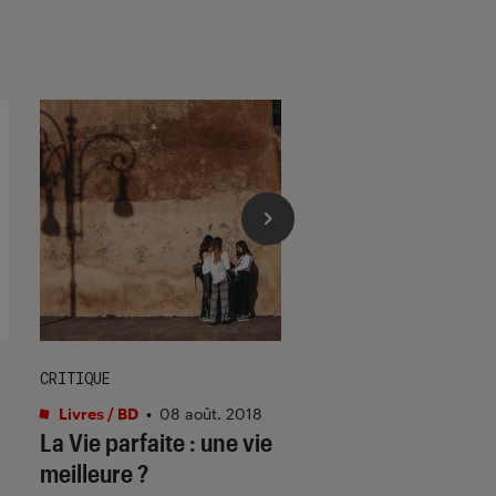
CRITIQUE
CRITIQUE
Livres / BD
•
08 août. 2018
Livres / BD
•
04 avr. 
La Vie parfaite : une vie
Paranoïa de Melis
meilleure ?
Bellevigne : Un hé