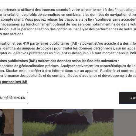
 partenaires utilisent des traceurs soumis à votre consentement à des fins publicita
s
r la création de profils personnalisés en combinant les données de navigation et l
e compte client. Vous pouvez refuser les traceurs via le lien "continuer sans accepter"
 nécessaires au fonctionnement optimal de nos services notamment l’aide dans vot
atalogue et la personnalisation des contenus, l’analyse des performances de notre si
 guides
s transactions.
isation et ses
419
partenaires publicitaires (IAB) stockent et/ou accèdent à des inf
es identifiants uniques de cookies pour traiter les données personnelles, sur un appa
pter ou gérer vos préférences en cliquant ci-dessous ou à tout moment dans la
Poli
res publicitaires (IAB) traitent des données selon les finalités suivantes :
 données de géolocalisation précises. Analyser activement les caractéristiques de l’
tion. Stocker et/ou accéder à des informations sur un appareil. Publicités et contenu
erformance des publicités et du contenu, études d’audience et développement de se
s partenaires IAB
S PRÉFÉRENCES
J'