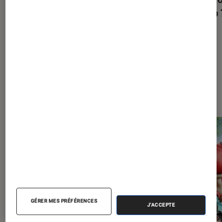
les nouvelles safe places queers ?
Mario 
Les plus lus dans Jeux vidéo
GÉRER MES PRÉFÉRENCES
J'ACCEPTE