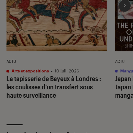
ACTU
ACTU
Arts et expositions
•
10 juil. 2026
Mang
La tapisserie de Bayeux à Londres :
Japan 
les coulisses d’un transfert sous
Japan 
haute surveillance
manga