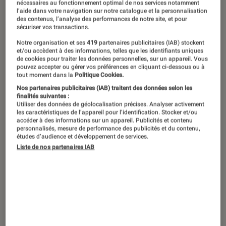
nécessaires au fonctionnement optimal de nos services notamment
impérissable est une valeur sûre.
l’aide dans votre navigation sur notre catalogue et la personnalisation
des contenus, l’analyse des performances de notre site, et pour
Plutôt qu’un objet, glissez une
sécuriser vos transactions.
expérience sous le sapin ! De l’humour
Notre organisation et ses
419
partenaires publicitaires (IAB) stockent
et/ou accèdent à des informations, telles que les identifiants uniques
qui fait du bien aux grandes épopées
de cookies pour traiter les données personnelles, sur un appareil. Vous
pouvez accepter ou gérer vos préférences en cliquant ci-dessous ou à
musicales, voici les spectacles
tout moment dans la
Politique Cookies.
incontournables à Paris et en province
Nos partenaires publicitaires (IAB) traitent des données selon les
finalités suivantes :
en 2026.
Utiliser des données de géolocalisation précises. Analyser activement
les caractéristiques de l’appareil pour l’identification. Stocker et/ou
accéder à des informations sur un appareil. Publicités et contenu
personnalisés, mesure de performance des publicités et du contenu,
études d’audience et développement de services.
Introduction
C’est le cadeau qui ne prend pas la poussière
Liste de nos partenaires IAB
et qui continue de vivre bien après l’ouverture
des paquets : la place de spectacle. Que vous
cherchiez à surprendre un amateur de stand-
up, à émerveiller des enfants ou à offrir une
soirée grandiose à vos parents, la