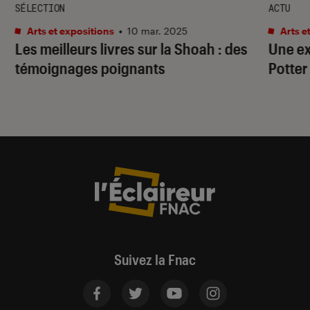
SÉLECTION
ACTU
Arts et expositions
•
10 mar. 2025
Arts e
Les meilleurs livres sur la Shoah : des
Une ex
témoignages poignants
Potter
Suivez la Fnac