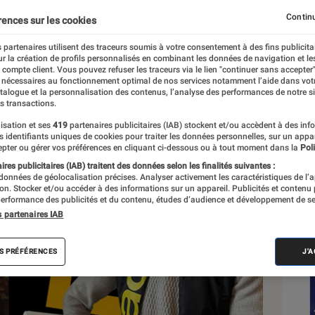
Continu
rences sur les cookies
as-Calleja
 partenaires utilisent des traceurs soumis à votre consentement à des fins publicita
r la création de profils personnalisés en combinant les données de navigation et l
e compte client. Vous pouvez refuser les traceurs via le lien "continuer sans accepter"
 nécessaires au fonctionnement optimal de nos services notamment l’aide dans vot
Sél
atalogue et la personnalisation des contenus, l’analyse des performances de notre si
s transactions.
isation et ses
419
partenaires publicitaires (IAB) stockent et/ou accèdent à des inf
es identifiants uniques de cookies pour traiter les données personnelles, sur un appa
pter ou gérer vos préférences en cliquant ci-dessous ou à tout moment dans la
Poli
res publicitaires (IAB) traitent des données selon les finalités suivantes :
 données de géolocalisation précises. Analyser activement les caractéristiques de l’
tion. Stocker et/ou accéder à des informations sur un appareil. Publicités et contenu
erformance des publicités et du contenu, études d’audience et développement de se
s partenaires IAB
S PRÉFÉRENCES
J'