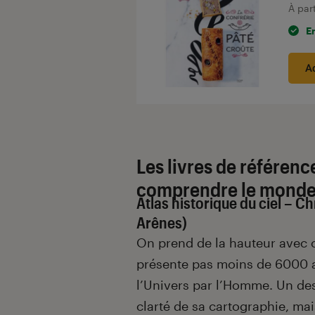
À par
E
A
Les livres de référence
comprendre le mond
Atlas historique du ciel – C
Arênes)
On prend de la hauteur avec 
présente pas moins de 6000 a
l’Univers par l’Homme. Un des
clarté de sa cartographie, mai