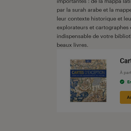
importantes : de la mappa lat
par la surah arabe et la map
leur contexte historique et leu
explorateurs et cartographes q
indispensable de votre bibli
beaux livres.
Car
À par
E
A