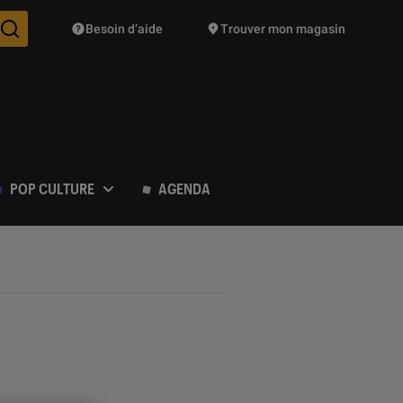
Besoin d’aide
Trouver mon magasin
Des suggestions de produits vont vous être proposées pendant vo
POP CULTURE
AGENDA