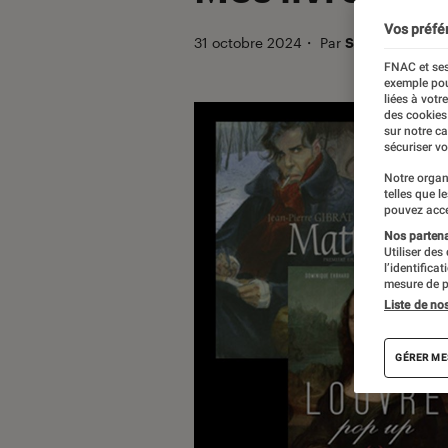
Vos préfé
31 octobre 2024
・
Par
Sébastien Thom
FNAC et ses
exemple pou
liées à votr
des cookies
sur notre c
sécuriser vo
Notre organ
telles que l
pouvez acce
Nos partenai
Utiliser des
l’identifica
mesure de p
Liste de no
GÉRER ME