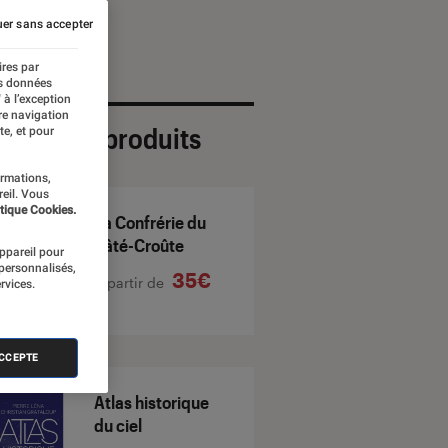
er sans accepter
ires par
es données
 à l’exception
re navigation
ection de produits
te, et pour
ormations,
reil. Vous
tique Cookies.
La Confrérie du
Pâté-Croûte
appareil pour
 personnalisés,
35€
À partir de
rvices.
ACCEPTE
Atlas historique
du ciel