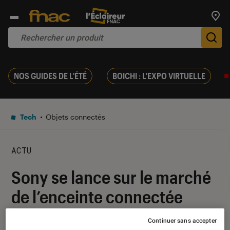
Trouv
De
NOS GUIDES DE L'ÉTÉ
BOICHI : L'EXPO VIRTUELLE
Tech
Objets connectés
ACTU
Sony se lance sur le marché
de l’enceinte connectée
Continuer sans accepter
24 octobre 2017
・
Par
Kevinh