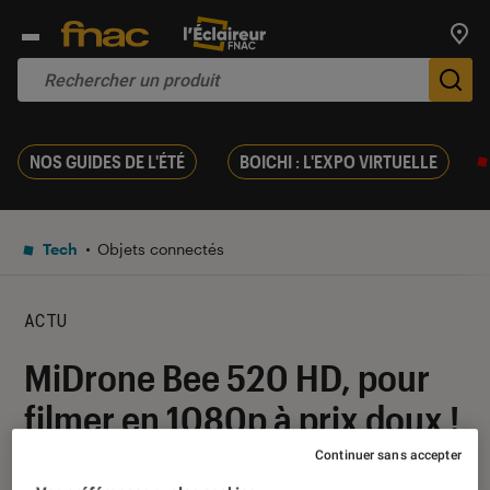
Trouv
De
NOS GUIDES DE L'ÉTÉ
BOICHI : L'EXPO VIRTUELLE
Tech
Objets connectés
ACTU
MiDrone Bee 520 HD, pour
filmer en 1080p à prix doux !
Continuer sans accepter
06 septembre 2017
・
Par
Kevinh