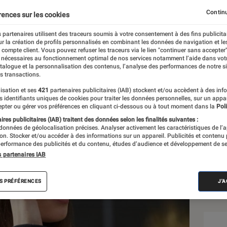
Continu
rences sur les cookies
 partenaires utilisent des traceurs soumis à votre consentement à des fins publicita
r la création de profils personnalisés en combinant les données de navigation et l
e compte client. Vous pouvez refuser les traceurs via le lien "continuer sans accepter"
 nécessaires au fonctionnement optimal de nos services notamment l’aide dans vot
atalogue et la personnalisation des contenus, l’analyse des performances de notre si
s transactions.
isation et ses
421
partenaires publicitaires (IAB) stockent et/ou accèdent à des inf
Sél
es identifiants uniques de cookies pour traiter les données personnelles, sur un appa
pter ou gérer vos préférences en cliquant ci-dessous ou à tout moment dans la
Poli
res publicitaires (IAB) traitent des données selon les finalités suivantes :
 données de géolocalisation précises. Analyser activement les caractéristiques de l’
tion. Stocker et/ou accéder à des informations sur un appareil. Publicités et contenu
erformance des publicités et du contenu, études d’audience et développement de se
s partenaires IAB
S PRÉFÉRENCES
J'