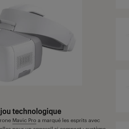
bijou technologique
 drone
Mavic Pro
a marqué les esprits avec
lles pour un appareil si compact : système