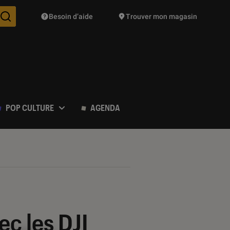
Besoin d’aide
Trouver mon magasin
Des suggestions de produits vont vous être proposées pendant vo
POP CULTURE
AGENDA
ec les DJI