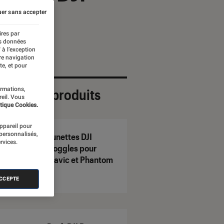
er sans accepter
ires par
es données
 à l’exception
re navigation
te, et pour
ormations,
ection de produits
reil. Vous
tique Cookies.
appareil pour
 personnalisés,
Lunettes DJI
rvices.
Goggles pour
Mavic et Phantom
ACCEPTE