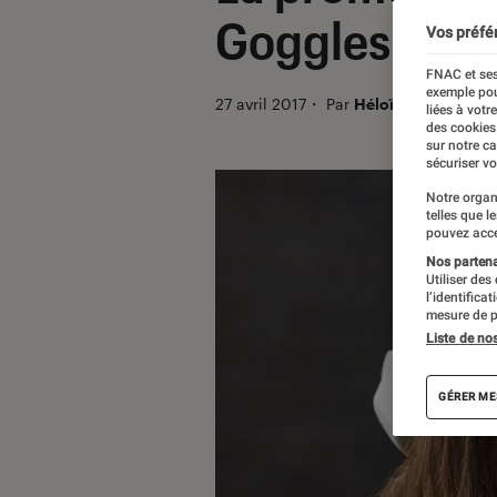
Goggles !
Vos préfé
FNAC et ses
exemple pou
27 avril 2017
・
Par
Héloïse
liées à votr
des cookies
sur notre c
sécuriser vo
Notre organ
telles que l
pouvez acce
Nos partenai
Utiliser des
l’identifica
mesure de p
Liste de no
GÉRER ME