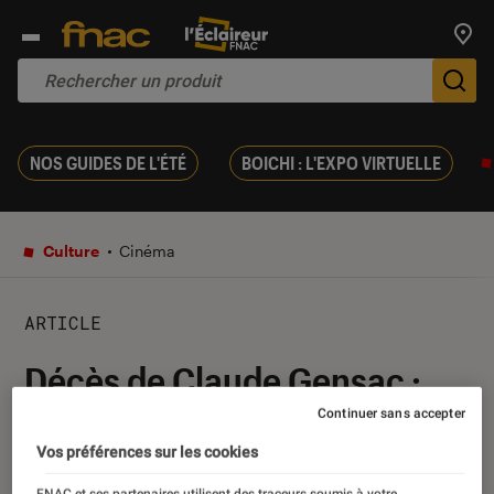
Trouv
De
NOS GUIDES DE L'ÉTÉ
BOICHI : L'EXPO VIRTUELLE
Culture
Cinéma
ARTICLE
Décès de Claude Gensac :
Adieu ma biche !
Continuer sans accepter
Vos préférences sur les cookies
29 décembre 2016
・
Par
Lucie