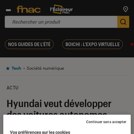
Trouv
De
NOS GUIDES DE L'ÉTÉ
BOICHI : L'EXPO VIRTUELLE
Tech
Société numérique
ACTU
Hyundai veut développer
des voitures autonomes
Continuer sans accepter
avec une touche humaniste
Vos préférences sur les cookies