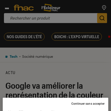
Trouv
De
NOS GUIDES DE L'ÉTÉ
BOICHI : L'EXPO VIRTUELLE
Tech
Société numérique
ACTU
Google va améliorer la
représentation de la couleur
de peau dans les recherches
Continuer sans accepter