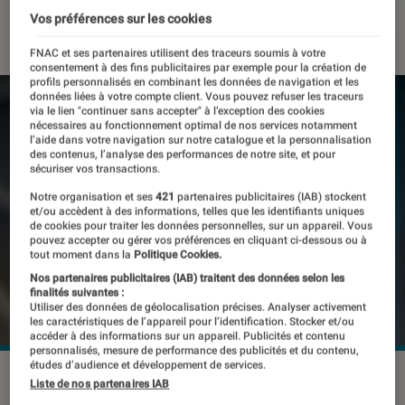
Vos préférences sur les cookies
03 mai 2022
・
Par
Kesso Diallo
FNAC et ses partenaires utilisent des traceurs soumis à votre
consentement à des fins publicitaires par exemple pour la création de
profils personnalisés en combinant les données de navigation et les
données liées à votre compte client. Vous pouvez refuser les traceurs
via le lien "continuer sans accepter" à l’exception des cookies
nécessaires au fonctionnement optimal de nos services notamment
l’aide dans votre navigation sur notre catalogue et la personnalisation
des contenus, l’analyse des performances de notre site, et pour
sécuriser vos transactions.
Notre organisation et ses
421
partenaires publicitaires (IAB) stockent
et/ou accèdent à des informations, telles que les identifiants uniques
de cookies pour traiter les données personnelles, sur un appareil. Vous
pouvez accepter ou gérer vos préférences en cliquant ci-dessous ou à
tout moment dans la
Politique Cookies.
Nos partenaires publicitaires (IAB) traitent des données selon les
finalités suivantes :
Utiliser des données de géolocalisation précises. Analyser activement
les caractéristiques de l’appareil pour l’identification. Stocker et/ou
accéder à des informations sur un appareil. Publicités et contenu
personnalisés, mesure de performance des publicités et du contenu,
études d’audience et développement de services.
Une décision qui n'est pas définitive.
©rafapress /
Liste de nos partenaires IAB
Shutterstock