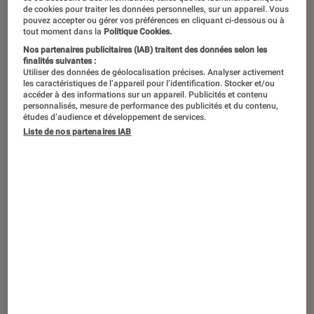
de cookies pour traiter les données personnelles, sur un appareil. Vous
pouvez accepter ou gérer vos préférences en cliquant ci-dessous ou à
Entre la désinformation sur les réseaux
tout moment dans la
Politique Cookies.
sociaux et les cyberattaques, la
Nos partenaires publicitaires (IAB) traitent des données selon les
finalités suivantes :
guerre en Ukraine semble en partie se
Utiliser des données de géolocalisation précises. Analyser activement
les caractéristiques de l’appareil pour l’identification. Stocker et/ou
jouer sur Internet. Peut-on pour autant
accéder à des informations sur un appareil. Publicités et contenu
personnalisés, mesure de performance des publicités et du contenu,
parler d’une cyberguerre ?
études d’audience et développement de services.
Liste de nos partenaires IAB
Introduction
Le terme de cyberguerre est revenu de
nombreuses fois depuis le début de l’invasion
russe le 24 février, que ce soit dans les médias
ou dans les déclarations de groupes comme
Anonymous. Depuis, les experts en
cybersécurité
tentent de tempérer les craintes
et remettent en question la pertinence de cette