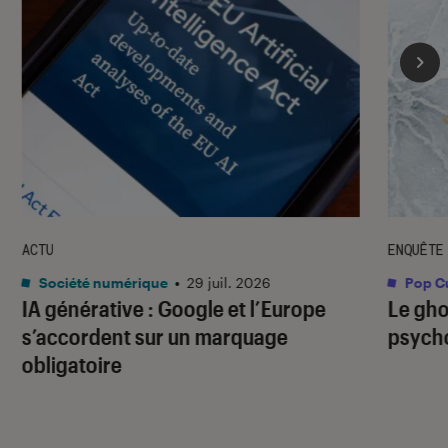
ACTU
ENQUÊTE
Société numérique
•
29 juil. 2026
Pop Cu
IA générative : Google et l’Europe
Le gho
s’accordent sur un marquage
psycho
obligatoire