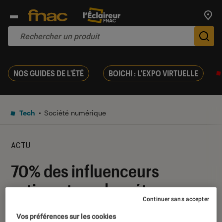
Trouv
De
NOS GUIDES DE L'ÉTÉ
BOICHI : L'EXPO VIRTUELLE
Tech
Société numérique
ACTU
70% des influenceurs
estiment que le métavers
Continuer sans accepter
remplacera les réseaux
Vos préférences sur les cookies