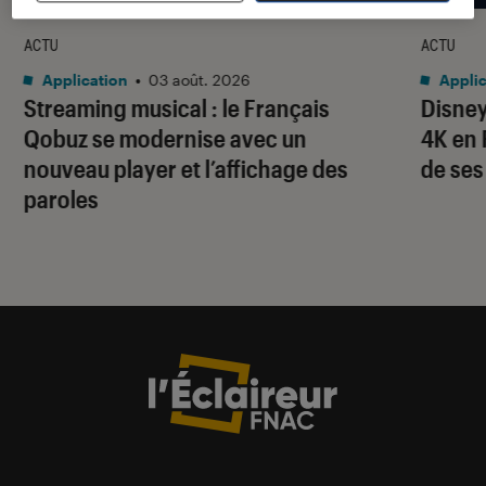
ACTU
ACTU
Application
•
03 août. 2026
Applic
Streaming musical : le Français
Disney
Qobuz se modernise avec un
4K en 
nouveau player et l’affichage des
de ses
paroles