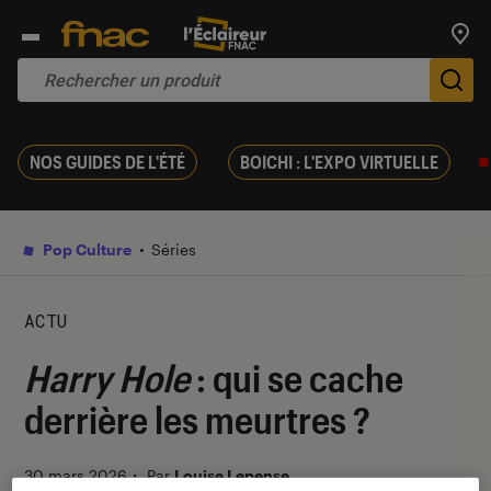
Trouv
De
NOS GUIDES DE L'ÉTÉ
BOICHI : L'EXPO VIRTUELLE
Pop Culture
Séries
ACTU
Harry Hole
: qui se cache
derrière les meurtres ?
30 mars 2026
・
Par
Louise Lepense