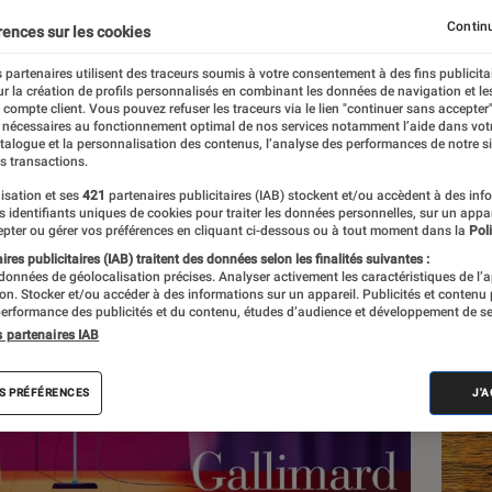
an ?
Continu
rences sur les cookies
 partenaires utilisent des traceurs soumis à votre consentement à des fins publicita
r la création de profils personnalisés en combinant les données de navigation et l
e compte client. Vous pouvez refuser les traceurs via le lien "continuer sans accepter"
 nécessaires au fonctionnement optimal de nos services notamment l’aide dans vot
atalogue et la personnalisation des contenus, l’analyse des performances de notre si
s transactions.
isation et ses
421
partenaires publicitaires (IAB) stockent et/ou accèdent à des inf
Les
es identifiants uniques de cookies pour traiter les données personnelles, sur un appa
pter ou gérer vos préférences en cliquant ci-dessous ou à tout moment dans la
Poli
res publicitaires (IAB) traitent des données selon les finalités suivantes :
 données de géolocalisation précises. Analyser activement les caractéristiques de l’
tion. Stocker et/ou accéder à des informations sur un appareil. Publicités et contenu
erformance des publicités et du contenu, études d’audience et développement de se
s partenaires IAB
S PRÉFÉRENCES
J'