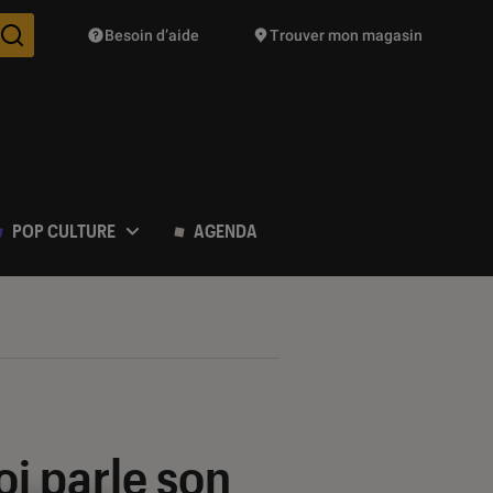
Besoin d’aide
Trouver mon magasin
Des suggestions de produits vont vous être proposées pendant vo
POP CULTURE
AGENDA
oi parle son