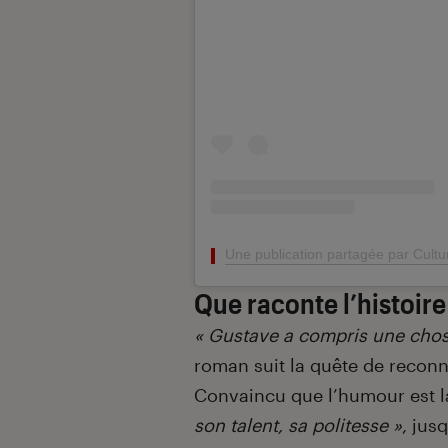
Une publication partagée par Cultu
Que raconte l’histoire
« Gustave a compris une chose e
roman suit la quête de recon
Convaincu que l’humour est la 
son talent, sa politesse »
, jus