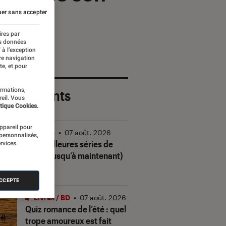
er sans accepter
ires par
es données
 à l’exception
re navigation
te, et pour
ormations,
 plus récents
reil. Vous
tique Cookies.
appareil pour
Séries
•
07 août. 2026
 personnalisés,
Les meilleures séries de
rvices.
2026 (jusqu’à maintenant)
ACCEPTE
Livres / BD
•
07 août. 2026
Quiz romance de l’été : quel
trope amoureux est fait