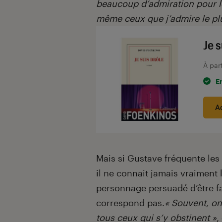
beaucoup d’admiration pour le
même ceux que j’admire le pl
Je s
À par
E
A
Mais si Gustave fréquente les
il ne connait jamais vraiment
personnage persuadé d’être fai
correspond pas.
« Souvent, on 
tous ceux qui s’y obstinent »
,