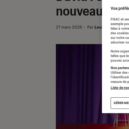
nouveau rom
Vos préfé
FNAC et ses
exemple pou
27 mars 2026
・
Par
Louise Lepense
liées à votr
des cookies
sur notre c
sécuriser vo
Notre organ
telles que l
pouvez acce
Nos partenai
Utiliser des
l’identifica
mesure de p
Liste de no
GÉRER ME