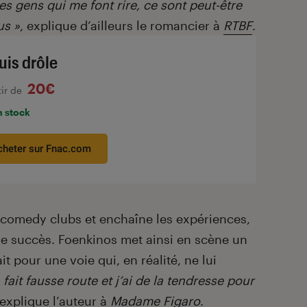
s gens qui me font rire, ce sont peut-être
us »
, explique d’ailleurs le romancier à
RTBF
.
uis drôle
20€
tir de
n stock
cheter sur Fnac.com
 comedy clubs et enchaîne les expériences,
 le succès. Foenkinos met ainsi en scène un
t pour une voie qui, en réalité, ne lui
fait fausse route et j’ai de la tendresse pour
 explique l’auteur à
Madame Figaro
.