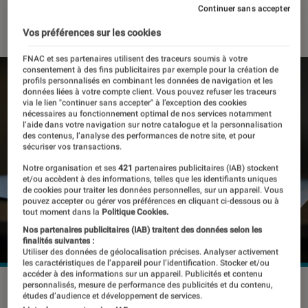
Continuer sans accepter
26 février 2026
・
Par
Pierre Crochart
Vos préférences sur les cookies
FNAC et ses partenaires utilisent des traceurs soumis à votre
consentement à des fins publicitaires par exemple pour la création de
profils personnalisés en combinant les données de navigation et les
données liées à votre compte client. Vous pouvez refuser les traceurs
via le lien "continuer sans accepter" à l’exception des cookies
nécessaires au fonctionnement optimal de nos services notamment
l’aide dans votre navigation sur notre catalogue et la personnalisation
des contenus, l’analyse des performances de notre site, et pour
sécuriser vos transactions.
Notre organisation et ses
421
partenaires publicitaires (IAB) stockent
et/ou accèdent à des informations, telles que les identifiants uniques
de cookies pour traiter les données personnelles, sur un appareil. Vous
pouvez accepter ou gérer vos préférences en cliquant ci-dessous ou à
tout moment dans la
Politique Cookies.
Nos partenaires publicitaires (IAB) traitent des données selon les
finalités suivantes :
Utiliser des données de géolocalisation précises. Analyser activement
les caractéristiques de l’appareil pour l’identification. Stocker et/ou
accéder à des informations sur un appareil. Publicités et contenu
Le Steam Deck est sorti en 2022 et se serait vendu à plus
personnalisés, mesure de performance des publicités et du contenu,
études d’audience et développement de services.
d'un million d'exemplaires.
©Mr.Mikla/Shutterstock