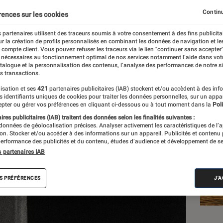
Continu
rences sur les cookies
 partenaires utilisent des traceurs soumis à votre consentement à des fins publicita
r la création de profils personnalisés en combinant les données de navigation et l
e compte client. Vous pouvez refuser les traceurs via le lien "continuer sans accepter"
 nécessaires au fonctionnement optimal de nos services notamment l’aide dans vot
Les
atalogue et la personnalisation des contenus, l’analyse des performances de notre si
s transactions.
isation et ses
421
partenaires publicitaires (IAB) stockent et/ou accèdent à des inf
es identifiants uniques de cookies pour traiter les données personnelles, sur un appa
pter ou gérer vos préférences en cliquant ci-dessous ou à tout moment dans la
Poli
res publicitaires (IAB) traitent des données selon les finalités suivantes :
 données de géolocalisation précises. Analyser activement les caractéristiques de l’
tion. Stocker et/ou accéder à des informations sur un appareil. Publicités et contenu
erformance des publicités et du contenu, études d’audience et développement de se
s partenaires IAB
S PRÉFÉRENCES
J'