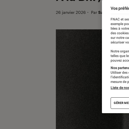
Vos préfé
26 janvier 2026
・
Par
Sarah Dupont
FNAC et ses
exemple pou
liées à votr
des cookies
sur notre c
sécuriser vo
Notre organ
telles que l
pouvez acce
Nos partenai
Utiliser des
l’identifica
mesure de p
Liste de no
GÉRER ME