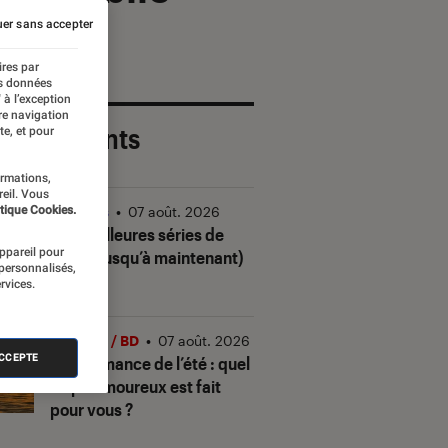
er sans accepter
ires par
es données
 à l’exception
re navigation
 plus récents
te, et pour
ormations,
reil. Vous
tique Cookies.
Séries
•
07 août. 2026
Les meilleures séries de
appareil pour
2026 (jusqu’à maintenant)
 personnalisés,
rvices.
Livres / BD
•
07 août. 2026
ACCEPTE
Quiz romance de l’été : quel
trope amoureux est fait
pour vous ?