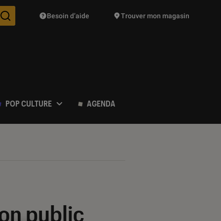
Besoin d’aide
Trouver mon magasin
Des suggestions de produits vont vous être proposées pendant vo
POP CULTURE
AGENDA
son public