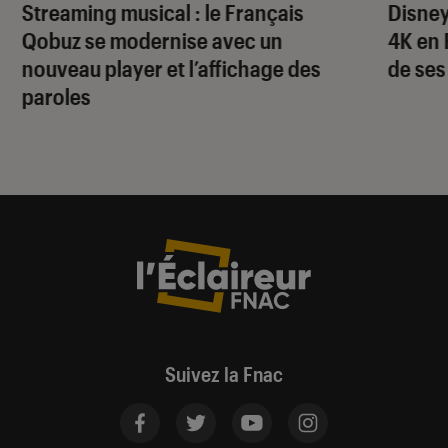
Streaming musical : le Français
Disney
Qobuz se modernise avec un
4K en 
nouveau player et l’affichage des
de ses
paroles
Suivez la Fnac