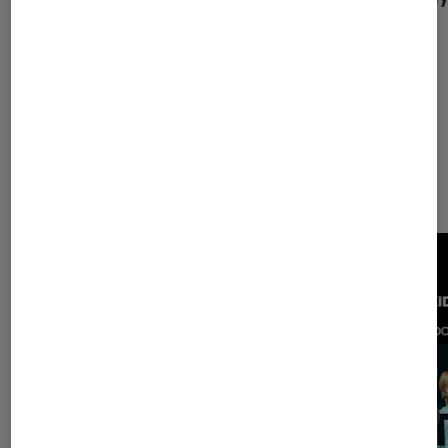
album mélancolique d’un artiste sans
frontières
Les plus lus dans Musique