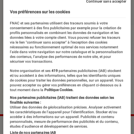
Continuer sans accepter
22 juillet 2025
・
Par
Lisa Muratore
Vos préférences sur les cookies
FNAC et ses partenaires utilisent des traceurs soumis à votre
consentement à des fins publicitaires par exemple pour la création de
profils personnalisés en combinant les données de navigation et les
données liées à votre compte client. Vous pouvez refuser les traceurs
via le lien "continuer sans accepter" à l’exception des cookies
nécessaires au fonctionnement optimal de nos services notamment
l’aide dans votre navigation sur notre catalogue et la personnalisation
des contenus, l’analyse des performances de notre site, et pour
sécuriser vos transactions.
Notre organisation et ses
419
partenaires publicitaires (IAB) stockent
et/ou accèdent à des informations, telles que les identifiants uniques
de cookies pour traiter les données personnelles, sur un appareil. Vous
pouvez accepter ou gérer vos préférences en cliquant ci-dessous ou à
tout moment dans la
Politique Cookies.
Nos partenaires publicitaires (IAB) traitent des données selon les
finalités suivantes :
Utiliser des données de géolocalisation précises. Analyser activement
les caractéristiques de l’appareil pour l’identification. Stocker et/ou
accéder à des informations sur un appareil. Publicités et contenu
personnalisés, mesure de performance des publicités et du contenu,
“Don't Tap the Glass” de Tyler, The Creator.
©Tyler, The
études d’audience et développement de services.
Creator
Liste de nos partenaires IAB