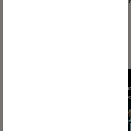
album mélancolique d’un artiste sans
frontières
Les plus lus dans Musique