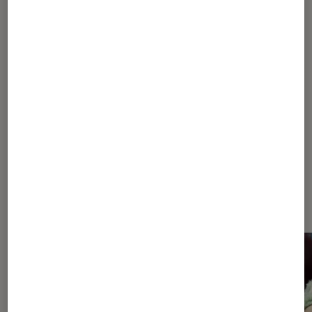
Pour aller plus loin
LEGO
Nintendo
Sega
Dernièrement dans Actu Figurines
et jeux