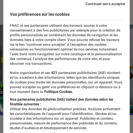
Continuer sans accepter
30 décembre 2021
・
Par
Agathe Renac
Vos préférences sur les cookies
FNAC et ses partenaires utilisent des traceurs soumis à votre
consentement à des fins publicitaires par exemple pour la création de
profils personnalisés en combinant les données de navigation et les
données liées à votre compte client. Vous pouvez refuser les traceurs
via le lien "continuer sans accepter" à l’exception des cookies
nécessaires au fonctionnement optimal de nos services notamment
l’aide dans votre navigation sur notre catalogue et la personnalisation
des contenus, l’analyse des performances de notre site, et pour
sécuriser vos transactions.
Notre organisation et ses
421
partenaires publicitaires (IAB) stockent
et/ou accèdent à des informations, telles que les identifiants uniques
de cookies pour traiter les données personnelles, sur un appareil. Vous
pouvez accepter ou gérer vos préférences en cliquant ci-dessous ou à
tout moment dans la
Politique Cookies.
Nos partenaires publicitaires (IAB) traitent des données selon les
finalités suivantes :
Utiliser des données de géolocalisation précises. Analyser activement
les caractéristiques de l’appareil pour l’identification. Stocker et/ou
accéder à des informations sur un appareil. Publicités et contenu
Ce nouveau set a été conçu par une fan de la licence.
personnalisés, mesure de performance des publicités et du contenu,
études d’audience et développement de services.
©LEGO