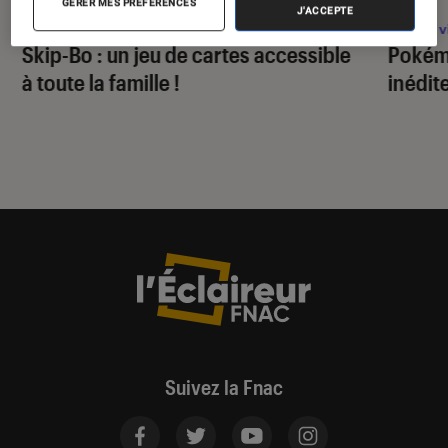
GÉRER MES PRÉFÉRENCES
J'ACCEPTE
Figurines et jeux
•
03 fév. 2025
Jeux v
Skip-Bo : un jeu de cartes accessible
Pokém
à toute la famille !
inédit
Suivez la Fnac