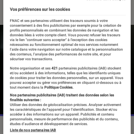
03 décembre 2021
・
Par
Alexandre Manceau
Vos préférences sur les cookies
FNAC et ses partenaires utilisent des traceurs soumis à votre
consentement à des fins publicitaires par exemple pour la création de
profils personnalisés en combinant les données de navigation et les
données liées à votre compte client. Vous pouvez refuser les traceurs
via le lien "continuer sans accepter" à l’exception des cookies
nécessaires au fonctionnement optimal de nos services notamment
l’aide dans votre navigation sur notre catalogue et la personnalisation
des contenus, l’analyse des performances de notre site, et pour
sécuriser vos transactions.
Notre organisation et ses
421
partenaires publicitaires (IAB) stockent
et/ou accèdent à des informations, telles que les identifiants uniques
de cookies pour traiter les données personnelles, sur un appareil. Vous
pouvez accepter ou gérer vos préférences en cliquant ci-dessous ou à
tout moment dans la
Politique Cookies.
Nos partenaires publicitaires (IAB) traitent des données selon les
finalités suivantes :
Utiliser des données de géolocalisation précises. Analyser activement
les caractéristiques de l’appareil pour l’identification. Stocker et/ou
accéder à des informations sur un appareil. Publicités et contenu
personnalisés, mesure de performance des publicités et du contenu,
études d’audience et développement de services.
Quand les LEGO deviennent des œuvres d'art.
Liste de nos partenaires IAB
©KellySikema