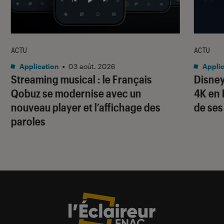
ACTU
ACTU
Application
•
03 août. 2026
Applic
Streaming musical : le Français
Disney
Qobuz se modernise avec un
4K en 
nouveau player et l’affichage des
de ses
paroles