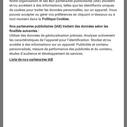
Notre organisation et ses
421
partenaires publicitaires (IAB) stockent
série documentaire diffusée le 27 janvier sur France 2.
et/ou accèdent à des informations, telles que les identifiants uniques
©France Télévisions/Catherine Bernstein
de cookies pour traiter les données personnelles, sur un appareil. Vous
pouvez accepter ou gérer vos préférences en cliquant ci-dessous ou à
tout moment dans la
Politique Cookies.
Nos partenaires publicitaires (IAB) traitent des données selon les
À l’occasion des 80 ans de la
finalités suivantes :
Utiliser des données de géolocalisation précises. Analyser activement
libération du camp d’extermination,
les caractéristiques de l’appareil pour l’identification. Stocker et/ou
accéder à des informations sur un appareil. Publicités et contenu
découvrez quatre œuvres et
personnalisés, mesure de performance des publicités et du contenu,
études d’audience et développement de services.
événements inédits qui rendent
Liste de nos partenaires IAB
hommage aux victimes et préservent
la mémoire des survivants.
Introduction
Le 27 janvier 1945, l’Armée rouge découvrait les
horreurs d’
Auschwitz-Birkenau
, le plus grand
camp d’extermination nazi, où plus d’un million
de Juifs furent assassinés aux côtés de milliers