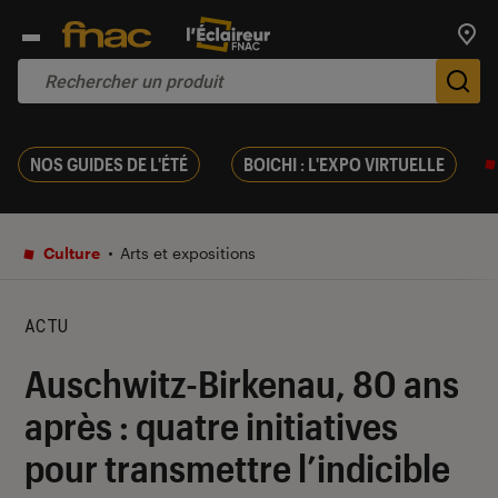
Trouv
De
NOS GUIDES DE L'ÉTÉ
BOICHI : L'EXPO VIRTUELLE
Culture
Arts et expositions
ACTU
Auschwitz-Birkenau, 80 ans
après : quatre initiatives
pour transmettre l’indicible