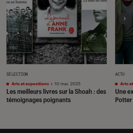
SÉLECTION
ACTU
Arts et expositions
•
10 mar. 2025
Arts e
Les meilleurs livres sur la Shoah : des
Une ex
témoignages poignants
Potter