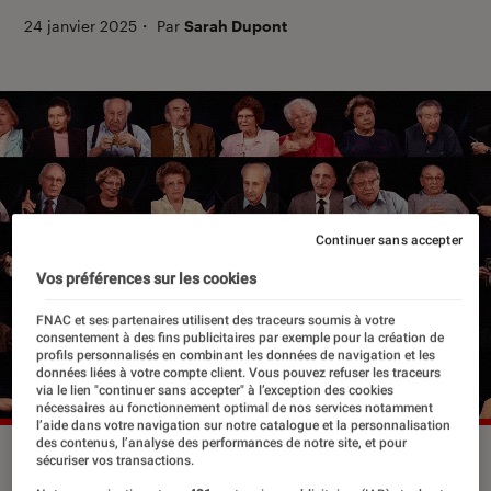
24 janvier 2025
・
Par
Sarah Dupont
Continuer sans accepter
Vos préférences sur les cookies
FNAC et ses partenaires utilisent des traceurs soumis à votre
consentement à des fins publicitaires par exemple pour la création de
profils personnalisés en combinant les données de navigation et les
données liées à votre compte client. Vous pouvez refuser les traceurs
via le lien "continuer sans accepter" à l’exception des cookies
nécessaires au fonctionnement optimal de nos services notamment
l’aide dans votre navigation sur notre catalogue et la personnalisation
des contenus, l’analyse des performances de notre site, et pour
“Auschwitz, des survivants racontent” rassemble 44
sécuriser vos transactions.
témoignages de survivants des camps de la mort, dans une