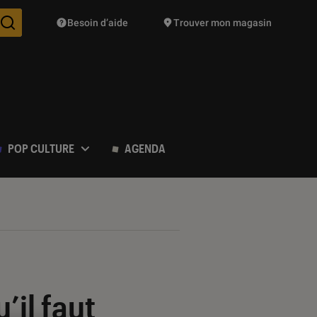
Besoin d’aide
Trouver mon magasin
Des suggestions de produits vont vous être proposées pendant vo
POP CULTURE
AGENDA
’il faut