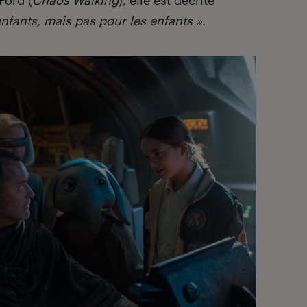
Ford (
Chaos Walking
), elle est décrite
nfants, mais pas pour les enfants »
.