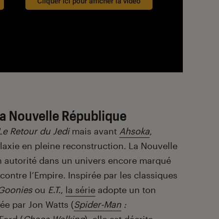
Cliquer ici pour afficher la vidéo
 la Nouvelle République
Le Retour du Jedi
mais avant
Ahsoka
,
axie en pleine reconstruction. La Nouvelle
n autorité dans un univers encore marqué
 contre l’Empire. Inspirée par les classiques
Goonies
ou
E.T.
,
la série
adopte un ton
ée par Jon Watts (
Spider-Man
: