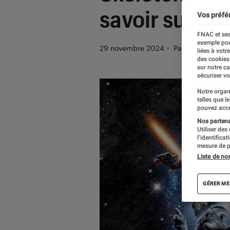
savoir sur la 
Vos préfé
FNAC et ses
exemple pou
29 novembre 2024
・
Par
Sarah Dupo
liées à votr
des cookies
sur notre c
sécuriser vo
Notre organ
telles que l
pouvez acce
Nos partenai
Utiliser des
l’identifica
mesure de p
Liste de no
GÉRER ME