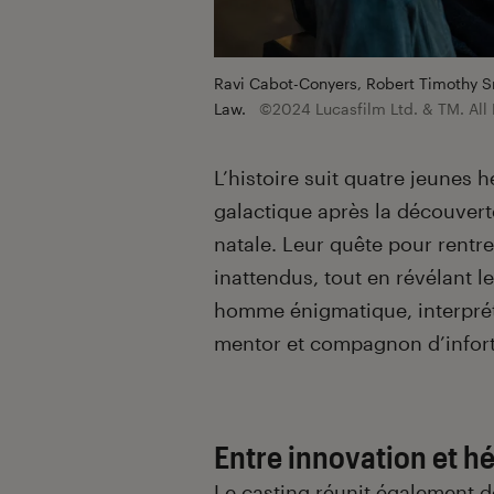
Ravi Cabot-Conyers, Robert Timothy Sm
Law.
©2024 Lucasfilm Ltd. & TM. All 
L’histoire suit quatre jeunes 
galactique après la découvert
natale. Leur quête pour rentr
inattendus, tout en révélant le
homme énigmatique, interprét
mentor et compagnon d’infor
Entre innovation et h
Le casting réunit également 