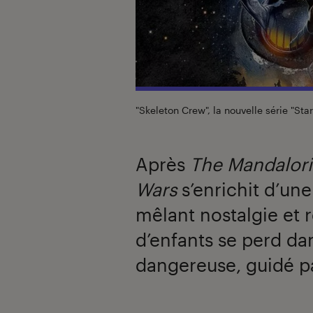
"Skeleton Crew", la nouvelle série "St
Après
The Mandalor
Wars
s’enrichit d’un
mêlant nostalgie et
d’enfants se perd da
dangereuse, guidé p