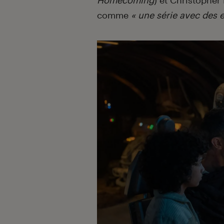
Homecoming
) et Christopher 
comme
« une série avec des e