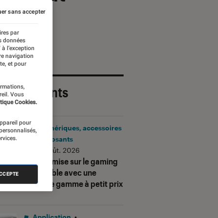
er sans accepter
ires par
es données
 à l’exception
re navigation
te, et pour
ormations,
 plus récents
reil. Vous
tique Cookies.
appareil pour
Périphériques, accessoires
 personnalisés,
rvices.
et composants
•
06 août. 2026
Corsair mise sur le gaming
accessible avec une
ACCEPTE
nouvelle gamme à petit prix
Application
•