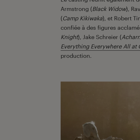
Armstrong (
Black Widow
), Ra
(
Camp Kikiwaka
), et Robert T
confiée à des figures accla
Knight
), Jake Schreier (
Achar
Everything Everywhere All at
production.