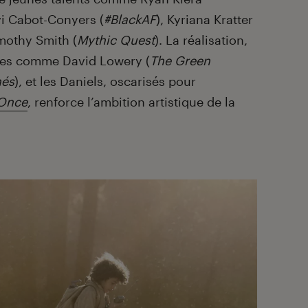
vi Cabot-Conyers (
#BlackAF
), Kyriana Kratter
imothy Smith (
Mythic Quest
). La réalisation,
mées comme David Lowery (
The Green
nés
), et les Daniels, oscarisés pour
 Once
, renforce l’ambition artistique de la