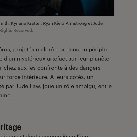
ith, Kyriana Kratter, Ryan Kiera Armstrong et Jude
Rights Reserved.
héros, projetés malgré eux dans un périple
e d’un mystérieux artefact sur leur planète
er chez eux les confronte à des dangers
ur force intérieure. À leurs côtés, un
é par Jude Law, joue un rôle ambigu, entre
tune.
éritage
de jeunes talents comme Ryan Kiera