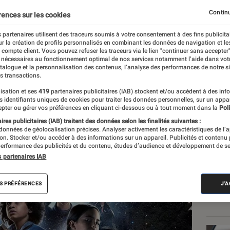
nouvelle série
Star Wars
Continu
rences sur les cookies
 partenaires utilisent des traceurs soumis à votre consentement à des fins publicita
r la création de profils personnalisés en combinant les données de navigation et l
nt
e compte client. Vous pouvez refuser les traceurs via le lien "continuer sans accepter"
 nécessaires au fonctionnement optimal de nos services notamment l’aide dans vot
atalogue et la personnalisation des contenus, l’analyse des performances de notre si
s transactions.
isation et ses
419
partenaires publicitaires (IAB) stockent et/ou accèdent à des inf
Les
es identifiants uniques de cookies pour traiter les données personnelles, sur un appa
pter ou gérer vos préférences en cliquant ci-dessous ou à tout moment dans la
Poli
res publicitaires (IAB) traitent des données selon les finalités suivantes :
 données de géolocalisation précises. Analyser activement les caractéristiques de l’
tion. Stocker et/ou accéder à des informations sur un appareil. Publicités et contenu
erformance des publicités et du contenu, études d’audience et développement de se
s partenaires IAB
S PRÉFÉRENCES
J'