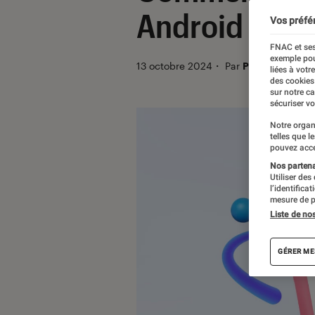
Android ou s
Vos préfé
FNAC et ses
exemple pou
13 octobre 2024
・
Par
Pierre Crochar
liées à votr
des cookies
sur notre c
sécuriser vo
Notre organ
telles que l
pouvez acce
Nos partenai
Utiliser des
l’identifica
mesure de p
Liste de no
GÉRER ME