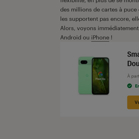
flexibilité, en plus de se mon
des millions de cartes à puce
les supportent pas encore, el
Alors, voyons immédiatement 
Android ou
iPhone
!
Sma
Dou
À par
E
V