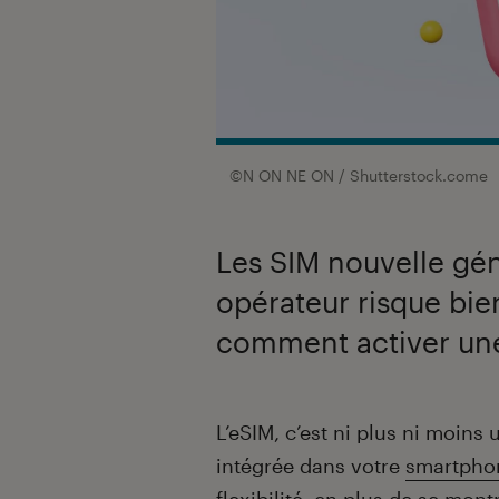
©N ON NE ON / Shutterstock.come
Les SIM nouvelle gén
opérateur risque bie
comment activer une
Introduction
L’eSIM, c’est ni plus ni moins
intégrée dans votre
smartpho