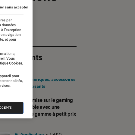
er sans accepter
ires par
es données
 à l’exception
re navigation
te, et pour
ormations,
 plus récents
reil. Vous
tique Cookies.
appareil pour
Périphériques, accessoires
 personnalisés,
rvices.
et composants
•
17H25
Corsair mise sur le gaming
accessible avec une
ACCEPTE
nouvelle gamme à petit prix
Application
•
15H10