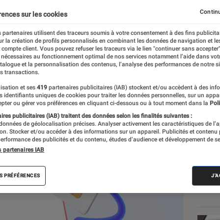
on iPhone ?
Continu
rences sur les cookies
 partenaires utilisent des traceurs soumis à votre consentement à des fins publicita
r la création de profils personnalisés en combinant les données de navigation et l
t
e compte client. Vous pouvez refuser les traceurs via le lien "continuer sans accepter"
 nécessaires au fonctionnement optimal de nos services notamment l’aide dans vot
atalogue et la personnalisation des contenus, l’analyse des performances de notre si
s transactions.
isation et ses
419
partenaires publicitaires (IAB) stockent et/ou accèdent à des inf
Les
es identifiants uniques de cookies pour traiter les données personnelles, sur un appa
pter ou gérer vos préférences en cliquant ci-dessous ou à tout moment dans la
Poli
res publicitaires (IAB) traitent des données selon les finalités suivantes :
 données de géolocalisation précises. Analyser activement les caractéristiques de l’
tion. Stocker et/ou accéder à des informations sur un appareil. Publicités et contenu
erformance des publicités et du contenu, études d’audience et développement de se
s partenaires IAB
S PRÉFÉRENCES
J'