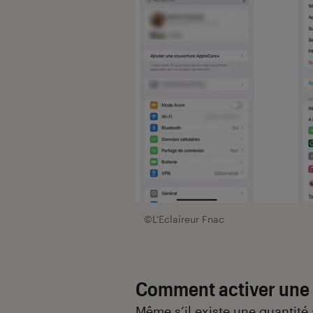
©L'Eclaireur Fnac
Comment activer une 
Même s’il existe une quantit