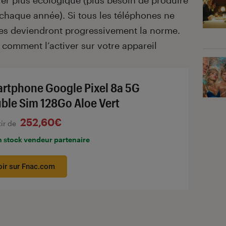
trer plus écologique (plus besoin de produire
 chaque année). Si tous les téléphones ne
les deviendront progressivement la norme.
comment l’activer sur votre appareil
rtphone Google Pixel 8a 5G
ble Sim 128Go Aloe Vert
252,60€
tir de
n stock vendeur partenaire
oir sur Fnac.com