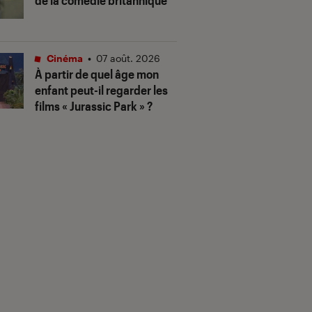
de la comédie britannique
Cinéma
•
07 août. 2026
À partir de quel âge mon
enfant peut-il regarder les
films « Jurassic Park » ?