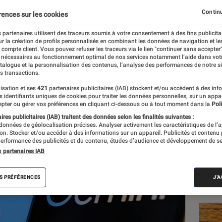
rvis, cette IA développée
Continu
rences sur les cookies
ous changer la vie ?
 partenaires utilisent des traceurs soumis à votre consentement à des fins publicita
r la création de profils personnalisés en combinant les données de navigation et l
e compte client. Vous pouvez refuser les traceurs via le lien "continuer sans accepter"
 nécessaires au fonctionnement optimal de nos services notamment l’aide dans vot
hart
atalogue et la personnalisation des contenus, l’analyse des performances de notre si
s transactions.
isation et ses
421
partenaires publicitaires (IAB) stockent et/ou accèdent à des inf
es identifiants uniques de cookies pour traiter les données personnelles, sur un appa
Les
pter ou gérer vos préférences en cliquant ci-dessous ou à tout moment dans la
Poli
res publicitaires (IAB) traitent des données selon les finalités suivantes :
 données de géolocalisation précises. Analyser activement les caractéristiques de l’
tion. Stocker et/ou accéder à des informations sur un appareil. Publicités et contenu
erformance des publicités et du contenu, études d’audience et développement de se
s partenaires IAB
S PRÉFÉRENCES
J'