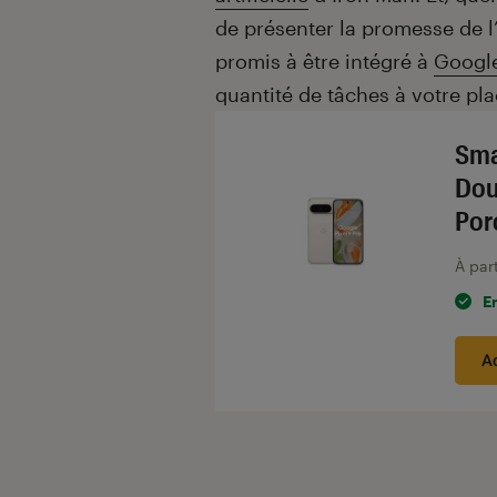
de présenter la promesse de l’
promis à être intégré à
Googl
quantité de tâches à votre pl
Sma
Dou
Por
À par
E
A