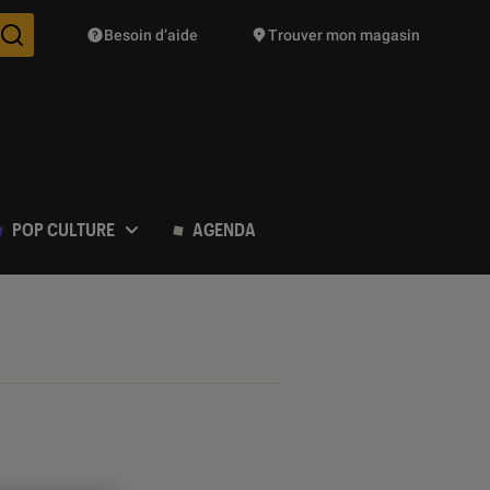
Besoin d’aide
Trouver mon magasin
Des suggestions de produits vont vous être proposées pendant vo
POP CULTURE
AGENDA