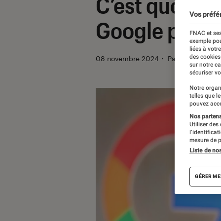
C’est quoi Ja
Vos préfé
Google pour v
FNAC et ses
exemple pou
liées à votr
des cookies
08 novembre 2024
・
Par
Pierre Croc
sur notre c
sécuriser vo
Notre organ
telles que l
pouvez acce
Nos partenai
Utiliser des
l’identifica
mesure de p
Liste de no
GÉRER ME