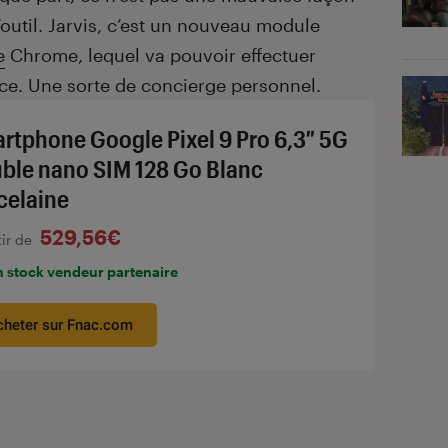
outil. Jarvis, c’est un nouveau module
e
Chrome, lequel va pouvoir effectuer
ace. Une sorte de concierge personnel.
rtphone Google Pixel 9 Pro 6,3″ 5G
ble nano SIM 128 Go Blanc
celaine
529,56€
tir de
n stock vendeur partenaire
cheter sur Fnac.com