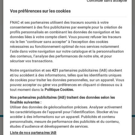
Continuer sans accepter
07 octobre 2024
・
Par
Pierre Crochart
Vos préférences sur les cookies
FNAC et ses partenaires utilisent des traceurs soumis à votre
consentement à des fins publicitaires par exemple pour la création de
profils personnalisés en combinant les données de navigation et les
données liées à votre compte client. Vous pouvez refuser les traceurs
via le lien "continuer sans accepter" à l’exception des cookies
nécessaires au fonctionnement optimal de nos services notamment
l’aide dans votre navigation sur notre catalogue et la personnalisation
des contenus, l’analyse des performances de notre site, et pour
sécuriser vos transactions.
Notre organisation et ses
421
partenaires publicitaires (IAB) stockent
et/ou accèdent à des informations, telles que les identifiants uniques
de cookies pour traiter les données personnelles, sur un appareil. Vous
pouvez accepter ou gérer vos préférences en cliquant ci-dessous ou à
tout moment dans la
Politique Cookies.
Nos partenaires publicitaires (IAB) traitent des données selon les
finalités suivantes :
Utiliser des données de géolocalisation précises. Analyser activement
les caractéristiques de l’appareil pour l’identification. Stocker et/ou
accéder à des informations sur un appareil. Publicités et contenu
personnalisés, mesure de performance des publicités et du contenu,
©Apple
études d’audience et développement de services.
Liste de nos partenaires IAB