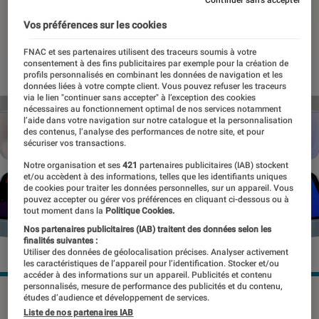
28 août 2024
・
Par
Pierre Crochart
Vos préférences sur les cookies
FNAC et ses partenaires utilisent des traceurs soumis à votre
consentement à des fins publicitaires par exemple pour la création de
profils personnalisés en combinant les données de navigation et les
données liées à votre compte client. Vous pouvez refuser les traceurs
via le lien "continuer sans accepter" à l’exception des cookies
nécessaires au fonctionnement optimal de nos services notamment
l’aide dans votre navigation sur notre catalogue et la personnalisation
des contenus, l’analyse des performances de notre site, et pour
sécuriser vos transactions.
Notre organisation et ses
421
partenaires publicitaires (IAB) stockent
et/ou accèdent à des informations, telles que les identifiants uniques
de cookies pour traiter les données personnelles, sur un appareil. Vous
pouvez accepter ou gérer vos préférences en cliquant ci-dessous ou à
tout moment dans la
Politique Cookies.
Nos partenaires publicitaires (IAB) traitent des données selon les
finalités suivantes :
Utiliser des données de géolocalisation précises. Analyser activement
les caractéristiques de l’appareil pour l’identification. Stocker et/ou
accéder à des informations sur un appareil. Publicités et contenu
personnalisés, mesure de performance des publicités et du contenu,
Concept de l'iPhone SE de quatrième génération.
études d’audience et développement de services.
©Concept Central
Liste de nos partenaires IAB