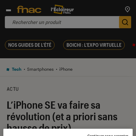
Trouv
De
NOS GUIDES DE L'ÉTÉ
BOICHI : L'EXPO VIRTUELLE
Tech
Smartphones
iPhone
ACTU
L’iPhone SE va faire sa
révolution (et a priori sans
hausse de prix)
Continuer sans accepter