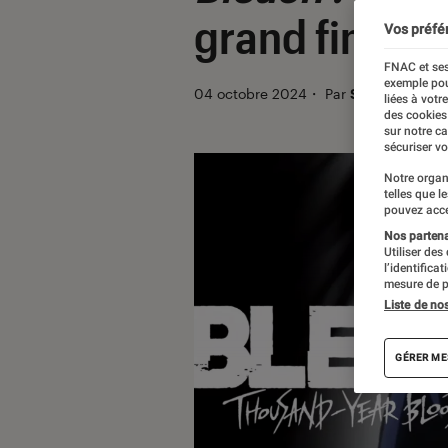
grand final a
Vos préfé
FNAC et ses
exemple pou
04 octobre 2024
・
Par
Sarah Dupont
liées à votr
des cookies
sur notre c
sécuriser vo
Notre organ
telles que l
pouvez acce
Nos partenai
Utiliser des
l’identifica
mesure de p
Liste de no
GÉRER ME