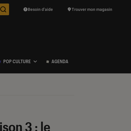
Besoin d’aide
Trouver mon magasin
Des suggestions de produits vont vous être proposées pendant vo
POP CULTURE
AGENDA
ison 3 : le