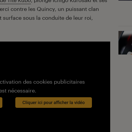
de Tite Kubo
, plonge Ichigo Kurosaki et ses
erci contre les Quincy, un puissant clan
it surface sous la conduite de leur roi,
activation des cookies publicitaires
est nécessaire.
Cliquer ici pour afficher la vidéo