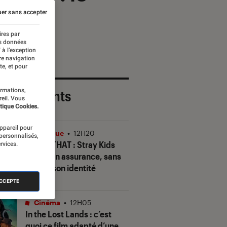
er sans accepter
ires par
es données
 à l’exception
re navigation
te, et pour
ormations,
 plus récents
reil. Vous
tique Cookies.
appareil pour
Musique
•
12H20
 personnalisés,
THIS & THAT
: Stray Kids
rvices.
gagne en assurance, sans
perdre son identité
ACCEPTE
Cinéma
•
12H05
In the Lost Lands
: c’est
quoi ce film adapté d’une