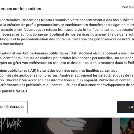
 sonné
Continu
rences sur les cookies
 partenaires utilisent des traceurs soumis à votre consentement à des fins publicita
r la création de profils personnalisés en combinant les données de navigation et l
e compte client. Vous pouvez refuser les traceurs via le lien "continuer sans accepter"
 nécessaires au fonctionnement optimal de nos services notamment l’aide dans vot
atalogue et la personnalisation des contenus, l’analyse des performances de notre si
s transactions.
isation et ses
421
partenaires publicitaires (IAB) stockent et/ou accèdent à des inf
Les
es identifiants uniques de cookies pour traiter les données personnelles, sur un appa
pter ou gérer vos préférences en cliquant ci-dessous ou à tout moment dans la
Poli
res publicitaires (IAB) traitent des données selon les finalités suivantes :
 données de géolocalisation précises. Analyser activement les caractéristiques de l’
tion. Stocker et/ou accéder à des informations sur un appareil. Publicités et contenu
erformance des publicités et du contenu, études d’audience et développement de se
s partenaires IAB
S PRÉFÉRENCES
J'