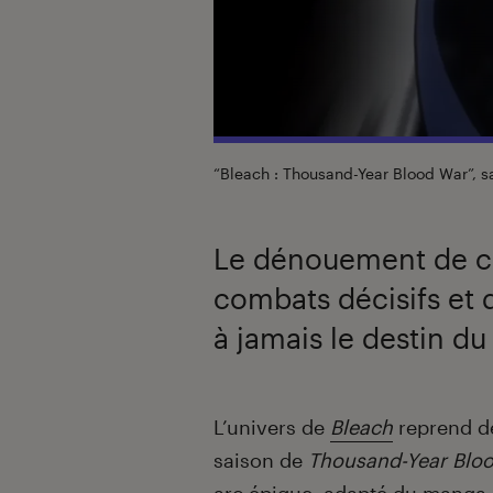
“Bleach : Thousand-Year Blood War”, sa
Le dénouement de ce
combats décisifs et 
à jamais le destin du
Introduction
L’univers de
Bleach
reprend de
saison de
Thousand-Year Blo